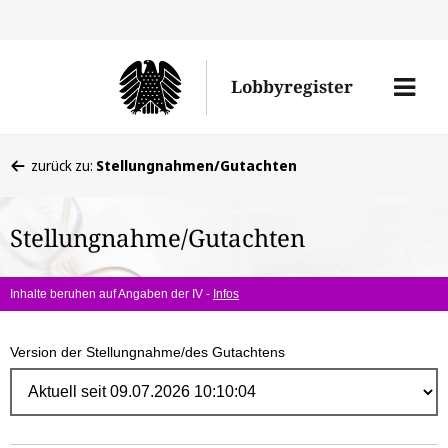
Direk
zum
Men
Lobbyregister
Inhal
öffne
Sie
zurück zu:
Stellungnahmen/Gutachten
befinden
sich
Stellungnahme/Gutachten
hier:
Inhalte beruhen auf Angaben der IV -
Infos
Version der Stellungnahme/des Gutachtens