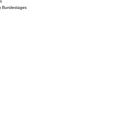
in
en Bundestages