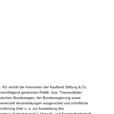
KG vertritt die Interessen der Kaufland Stiftung & Co.
er nachfolgend genannten Politik- bzw. Themenfelder
utschen Bundestages, der Bundesregierung sowie
vereinzelt Veranstaltungen ausgerichtet und schriftliche
rnährung (hier u. a. zur Ausweitung des
itere Vertriebskanäle), Umwelt- und Kreislaufwirtschaft