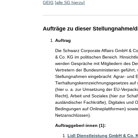
GEIG
[alle SG hierzu]
Aufträge zu dieser Stellungnahme/d
Auftrag
Die Schwarz Corporate Affairs GmbH & Co. 
& Co. KG im politischen Bereich. Hinsicht
werden Gespräche mit Mitgliedern des De
Vertretern der Bundesministerien geführt, 
Stellungnahmen eingebracht: Agrar- und E
Tierhaltungskennzeichnungsgesetzes auf we
(hier u. a. zur Umsetzung der EU-Verpack
Recht), Arbeit und Soziales (hier zur Sc
ausländischer Fachkräfte), Digitales und On
Bedingungen auf Onlineplattformen) sowie 
Netzanschlüssen).
Auftraggeber/-innen (1):
Lidl Dienstleistung GmbH & Co. 