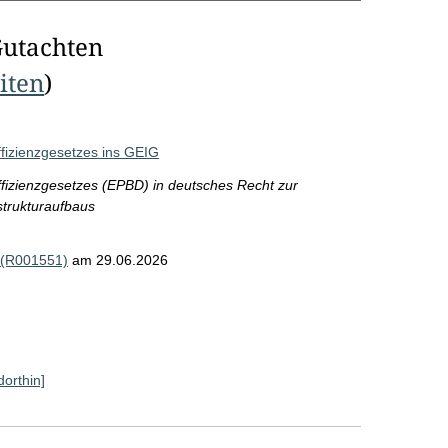
Gutachten
eiten
)
fizienzgesetzes ins GEIG
izienzgesetzes (EPBD) in deutsches Recht zur
strukturaufbaus
 (R001551)
am 29.06.2026
dorthin]