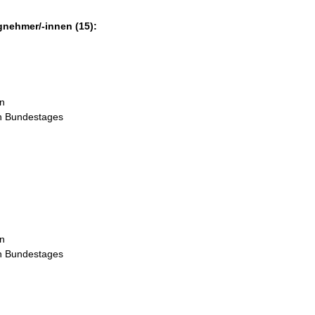
gnehmer/-innen (15):
in
en Bundestages
in
en Bundestages