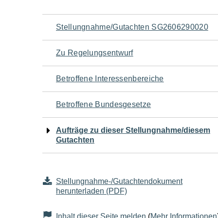
Navigation
Stellungnahme/Gutachten SG2606290020
für
Zu Regelungsentwurf
den
Betroffene Interessenbereiche
Seiteninhalt
Betroffene Bundesgesetze
Aufträge zu dieser Stellungnahme/diesem
Gutachten
Stellungnahme-/Gutachtendokument
herunterladen (PDF)
Inhalt dieser Seite melden
(
Mehr Informationen