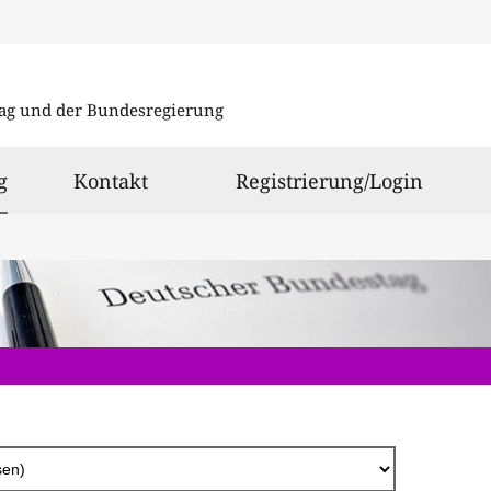
Direkt
zum
ag und der Bundesregierung
Inhalt
ausgewählt
g
Kontakt
Registrierung/Login