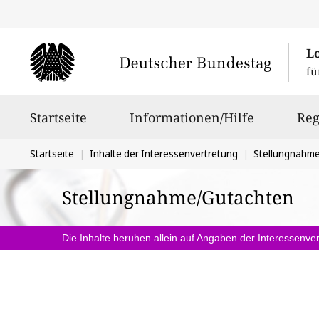
L
fü
Hauptnavigation
Startseite
Informationen/Hilfe
Reg
Sie
Startseite
Inhalte der Interessenvertretung
Stellungnahm
befinden
Stellungnahme/Gutachten
sich
hier:
Die Inhalte beruhen allein auf Angaben der Interessenver