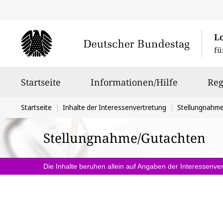
L
fü
Hauptnavigation
Startseite
Informationen/Hilfe
Reg
Sie
Startseite
Inhalte der Interessenvertretung
Stellungnahm
befinden
Stellungnahme/Gutachten
sich
hier:
Die Inhalte beruhen allein auf Angaben der Interessenver