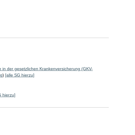
ze in der gesetzlichen Krankenversicherung (GKV-
ng
)
[alle SG hierzu]
G hierzu]