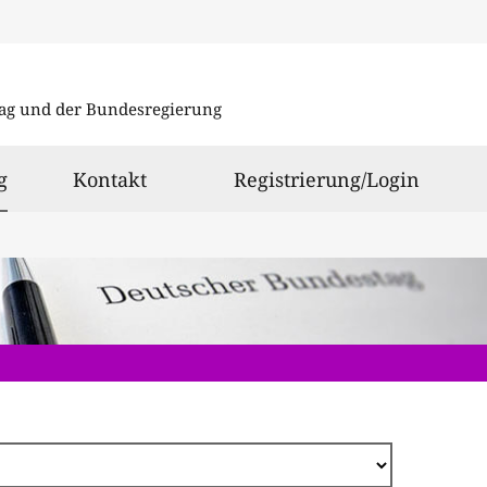
Direkt
zum
ag und der Bundesregierung
Inhalt
ausgewählt
g
Kontakt
Registrierung/Login