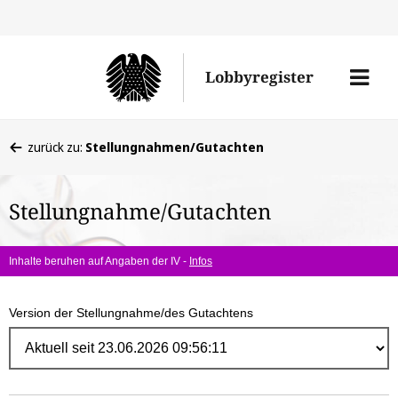
Direk
zum
Men
Lobbyregister
Inhal
öffne
Sie
zurück zu:
Stellungnahmen/Gutachten
befinden
sich
Stellungnahme/Gutachten
hier:
Inhalte beruhen auf Angaben der IV -
Infos
Version der Stellungnahme/des Gutachtens