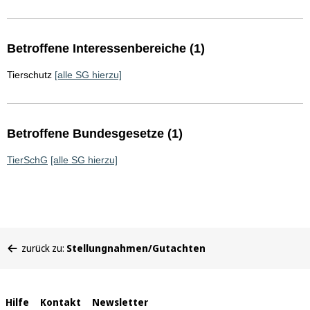
Betroffene Interessenbereiche (1)
Tierschutz
[alle SG hierzu]
Betroffene Bundesgesetze (1)
TierSchG
[alle SG hierzu]
Sie
zurück zu:
Stellungnahmen/Gutachten
befinden
sich
hier:
Interne
Hilfe
Kontakt
Newsletter