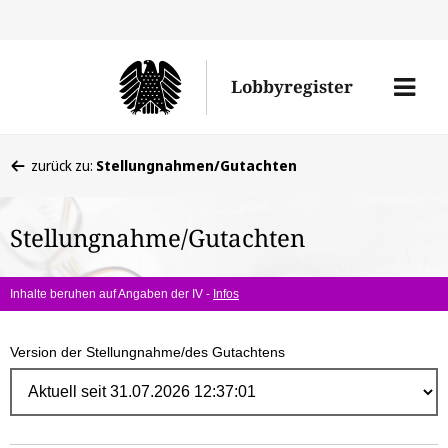
Direk
zum
Men
Lobbyregister
Inhal
öffne
Sie
zurück zu:
Stellungnahmen/Gutachten
befinden
sich
Stellungnahme/Gutachten
hier:
Inhalte beruhen auf Angaben der IV -
Infos
Version der Stellungnahme/des Gutachtens