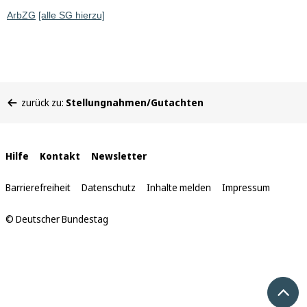
ArbZG
[alle SG hierzu]
Sie
zurück zu:
Stellungnahmen/Gutachten
befinden
sich
hier:
Interne
Hilfe
Kontakt
Newsletter
Links
Barrierefreiheit
Datenschutz
Inhalte melden
Impressum
© Deutscher Bundestag
Nach