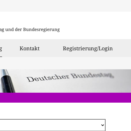
Direkt
zum
ag und der Bundesregierung
Inhalt
ausgewählt
g
Kontakt
Registrierung/Login