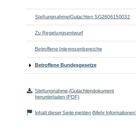
Navigation
Stellungnahme/Gutachten SG2606150032
für
Zu Regelungsentwurf
den
Betroffene Interessenbereiche
Seiteninhalt
Betroffene Bundesgesetze
Stellungnahme-/Gutachtendokument
herunterladen (PDF)
Inhalt dieser Seite melden
(
Mehr Informationen