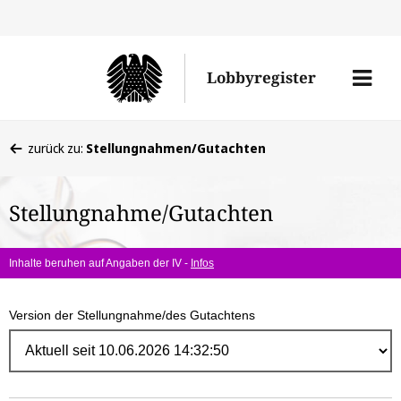
Direk
zum
Men
Lobbyregister
Inhal
öffne
Sie
zurück zu:
Stellungnahmen/Gutachten
befinden
sich
Stellungnahme/Gutachten
hier:
Inhalte beruhen auf Angaben der IV -
Infos
Version der Stellungnahme/des Gutachtens