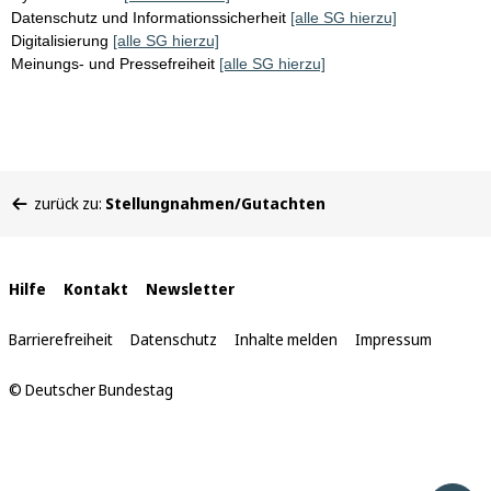
Datenschutz und Informationssicherheit
[alle SG hierzu]
Digitalisierung
[alle SG hierzu]
Meinungs- und Pressefreiheit
[alle SG hierzu]
Sie
zurück zu:
Stellungnahmen/Gutachten
befinden
sich
hier:
Interne
Hilfe
Kontakt
Newsletter
Links
Barrierefreiheit
Datenschutz
Inhalte melden
Impressum
© Deutscher Bundestag