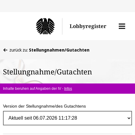
Direk
zum
Men
Lobbyregister
Inhal
öffne
Sie
zurück zu:
Stellungnahmen/Gutachten
befinden
sich
Stellungnahme/Gutachten
hier:
Inhalte beruhen auf Angaben der IV -
Infos
Version der Stellungnahme/des Gutachtens