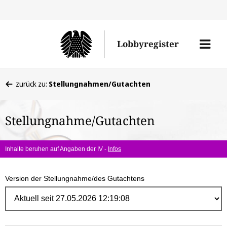
Direk
zum
Men
Lobbyregister
Inhal
öffne
Sie
zurück zu:
Stellungnahmen/Gutachten
befinden
sich
Stellungnahme/Gutachten
hier:
Inhalte beruhen auf Angaben der IV -
Infos
Version der Stellungnahme/des Gutachtens