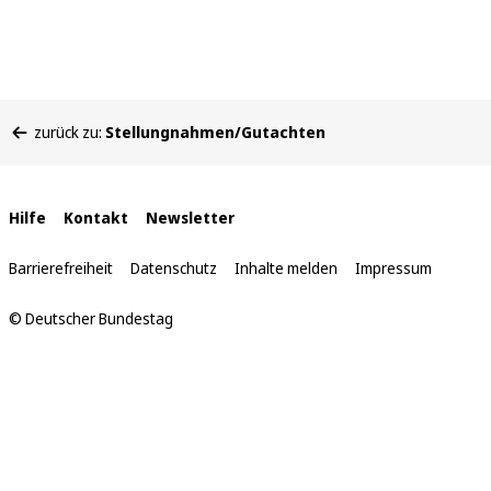
Sie
zurück zu:
Stellungnahmen/Gutachten
befinden
sich
hier:
Interne
Hilfe
Kontakt
Newsletter
Links
Barrierefreiheit
Datenschutz
Inhalte melden
Impressum
© Deutscher Bundestag