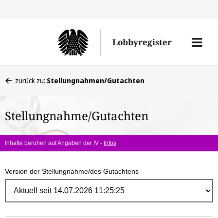
Direk
zum
Men
Lobbyregister
Inhal
öffne
Sie
zurück zu:
Stellungnahmen/Gutachten
befinden
sich
Stellungnahme/Gutachten
hier:
Inhalte beruhen auf Angaben der IV -
Infos
Version der Stellungnahme/des Gutachtens