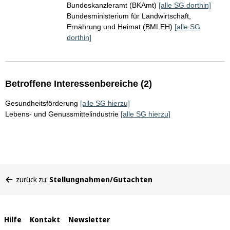
Bundeskanzleramt (BKAmt)
[alle SG dorthin]
Bundesministerium für Landwirtschaft,
Ernährung und Heimat (BMLEH)
[alle SG
dorthin]
Betroffene Interessenbereiche (2)
Gesundheitsförderung
[alle SG hierzu]
Lebens- und Genussmittelindustrie
[alle SG hierzu]
Sie
zurück zu:
Stellungnahmen/Gutachten
befinden
sich
hier:
Interne
Hilfe
Kontakt
Newsletter