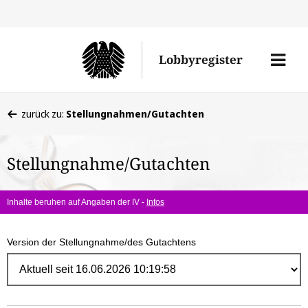
Direk
zum
Men
Lobbyregister
Inhal
öffne
Sie
zurück zu:
Stellungnahmen/Gutachten
befinden
sich
Stellungnahme/Gutachten
hier:
Inhalte beruhen auf Angaben der IV -
Infos
Version der Stellungnahme/des Gutachtens