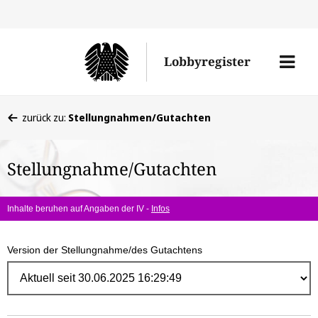
Direk
zum
Men
Lobbyregister
Inhal
öffne
Sie
zurück zu:
Stellungnahmen/Gutachten
befinden
sich
Stellungnahme/Gutachten
hier:
Inhalte beruhen auf Angaben der IV -
Infos
Version der Stellungnahme/des Gutachtens