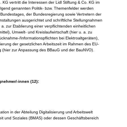
G vertritt die Interessen der Lidl Stiftung & Co. KG im
hfolgend genannten Politik- bzw. Themenfelder werden
 Bundestages, der Bundesregierung sowie Vertretern der
anstaltungen ausgerichtet und schriftliche Stellungnahmen
a. zur Etablierung einer verpflichtenden einheitlichen
tel), Umwelt- und Kreislaufwirtschaft (hier u. a. zu
cknahme-/Informationspflichten bei Elektroaltgeräten),
lisierung der gesetzlichen Arbeitszeit im Rahmen des EU-
ng (hier zur Anpassung des BBauG und der BauNVO).
gnehmer/-innen (12):
ion in der Abteilung Digitalisierung und Arbeitswelt
eit und Soziales (BMAS) oder dessen Geschäftsbereich