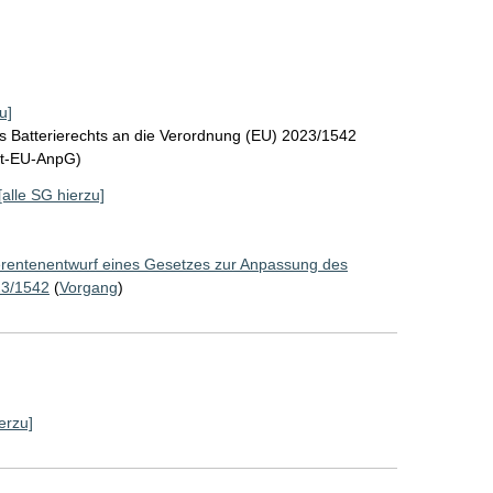
u]
s Batterierechts an die Verordnung (EU) 2023/1542
tt-EU-AnpG)
[alle SG hierzu]
rentenentwurf eines Gesetzes zur Anpassung des
23/1542
(
Vorgang
)
erzu]