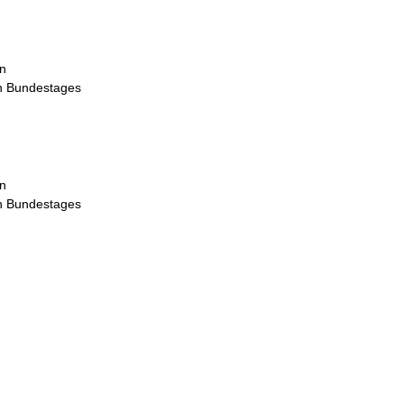
in
en Bundestages
in
en Bundestages