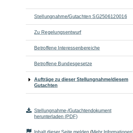
Navigation
Stellungnahme/Gutachten SG2506120016
für
Zu Regelungsentwurf
den
Betroffene Interessenbereiche
Seiteninhalt
Betroffene Bundesgesetze
Aufträge zu dieser Stellungnahme/diesem
Gutachten
Stellungnahme-/Gutachtendokument
herunterladen (PDF)
Inhalt dieser Seite melden
(
Mehr Informationen