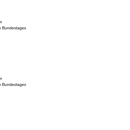
in
en Bundestages
in
en Bundestages