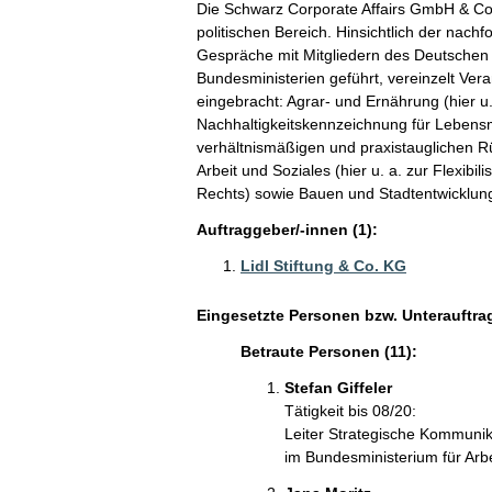
Die Schwarz Corporate Affairs GmbH & Co. K
politischen Bereich. Hinsichtlich der nac
Gespräche mit Mitgliedern des Deutschen
Bundesministerien geführt, vereinzelt Ver
eingebracht: Agrar- und Ernährung (hier u. 
Nachhaltigkeitskennzeichnung für Lebensmit
verhältnismäßigen und praxistauglichen Rü
Arbeit und Soziales (hier u. a. zur Flexibi
Rechts) sowie Bauen und Stadtentwicklu
Auftraggeber/-innen (1):
Lidl Stiftung & Co. KG
Eingesetzte Personen bzw. Unterauftra
Betraute Personen (11):
Stefan Giffeler
Tätigkeit bis 08/20:
Leiter Strategische Kommunikat
im Bundesministerium für Arb