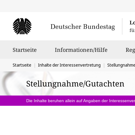
L
fü
Hauptnavigation
Startseite
Informationen/Hilfe
Reg
Sie
Startseite
Inhalte der Interessenvertretung
Stellungnahm
befinden
Stellungnahme/Gutachten
sich
hier:
Die Inhalte beruhen allein auf Angaben der Interessenver