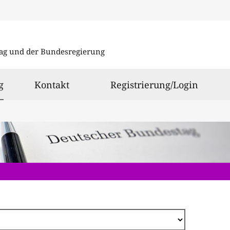
Direkt
zum
ag und der Bundesregierung
Inhalt
ausgewählt
g
Kontakt
Registrierung/Login