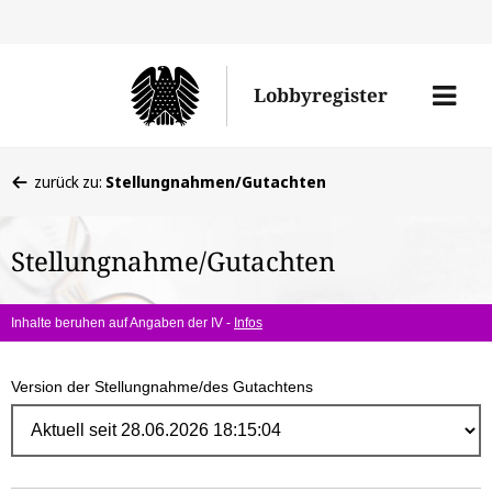
Direk
zum
Men
Lobbyregister
Inhal
öffne
Sie
zurück zu:
Stellungnahmen/Gutachten
befinden
sich
Stellungnahme/Gutachten
hier:
Inhalte beruhen auf Angaben der IV -
Infos
Version der Stellungnahme/des Gutachtens