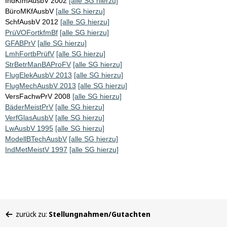
IndKfmAusbV 2002
[alle SG hierzu]
BüroMKfAusbV
[alle SG hierzu]
SchfAusbV 2012
[alle SG hierzu]
PrüVOFortkfmBf
[alle SG hierzu]
GFABPrV
[alle SG hierzu]
LmhFortbPrüfV
[alle SG hierzu]
StrBetrManBAProFV
[alle SG hierzu]
FlugElekAusbV 2013
[alle SG hierzu]
FlugMechAusbV 2013
[alle SG hierzu]
VersFachwPrV 2008
[alle SG hierzu]
BäderMeistPrV
[alle SG hierzu]
VerfGlasAusbV
[alle SG hierzu]
LwAusbV 1995
[alle SG hierzu]
ModellBTechAusbV
[alle SG hierzu]
IndMetMeistV 1997
[alle SG hierzu]
Sie
zurück zu:
Stellungnahmen/Gutachten
befinden