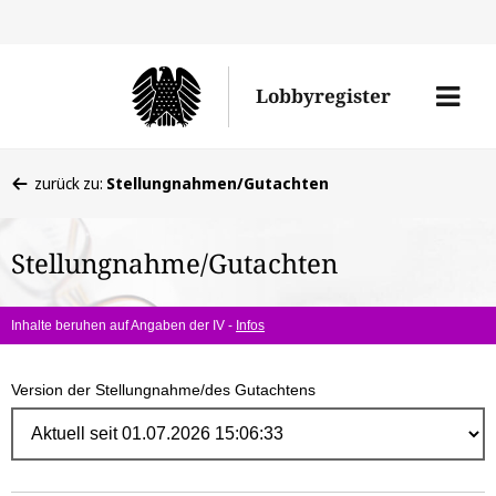
Direk
zum
Men
Lobbyregister
Inhal
öffne
Sie
zurück zu:
Stellungnahmen/Gutachten
befinden
sich
Stellungnahme/Gutachten
hier:
Inhalte beruhen auf Angaben der IV -
Infos
Version der Stellungnahme/des Gutachtens