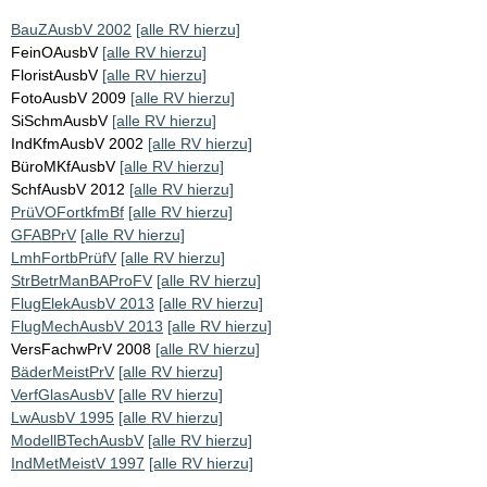
BauZAusbV 2002
[alle RV hierzu]
FeinOAusbV
[alle RV hierzu]
FloristAusbV
[alle RV hierzu]
FotoAusbV 2009
[alle RV hierzu]
SiSchmAusbV
[alle RV hierzu]
IndKfmAusbV 2002
[alle RV hierzu]
BüroMKfAusbV
[alle RV hierzu]
SchfAusbV 2012
[alle RV hierzu]
PrüVOFortkfmBf
[alle RV hierzu]
GFABPrV
[alle RV hierzu]
LmhFortbPrüfV
[alle RV hierzu]
StrBetrManBAProFV
[alle RV hierzu]
FlugElekAusbV 2013
[alle RV hierzu]
FlugMechAusbV 2013
[alle RV hierzu]
VersFachwPrV 2008
[alle RV hierzu]
BäderMeistPrV
[alle RV hierzu]
VerfGlasAusbV
[alle RV hierzu]
LwAusbV 1995
[alle RV hierzu]
ModellBTechAusbV
[alle RV hierzu]
IndMetMeistV 1997
[alle RV hierzu]