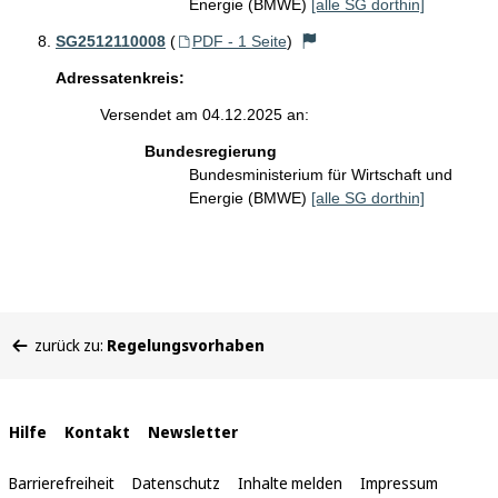
Energie (BMWE)
[alle SG dorthin]
SG2512110008
(
PDF - 1 Seite
)
Adressatenkreis:
Versendet am 04.12.2025 an:
Bundesregierung
Bundesministerium für Wirtschaft und
Energie (BMWE)
[alle SG dorthin]
Sie
zurück zu:
Regelungsvorhaben
befinden
sich
hier:
Interne
Hilfe
Kontakt
Newsletter
Links
Barrierefreiheit
Datenschutz
Inhalte melden
Impressum