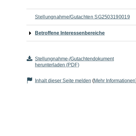
Navigation
Stellungnahme/Gutachten SG2503190019
für
Betroffene Interessenbereiche
den
Seiteninhalt
Stellungnahme-/Gutachtendokument
herunterladen (PDF)
Inhalt dieser Seite melden
(
Mehr Informationen