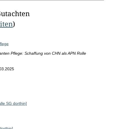
Gutachten
eiten
)
flege
anten Pflege: Schaffung von CHN als APN Rolle
03.2025
alle SG dorthin]
dorthin]