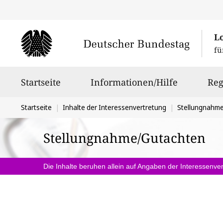
L
fü
Hauptnavigation
Startseite
Informationen/Hilfe
Reg
Sie
Startseite
Inhalte der Interessenvertretung
Stellungnahm
befinden
Stellungnahme/Gutachten
sich
hier:
Die Inhalte beruhen allein auf Angaben der Interessenver