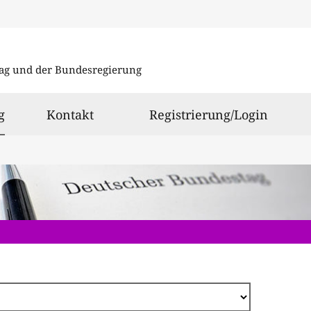
Direkt
zum
ag und der Bundesregierung
Inhalt
ausgewählt
g
Kontakt
Registrierung/Login