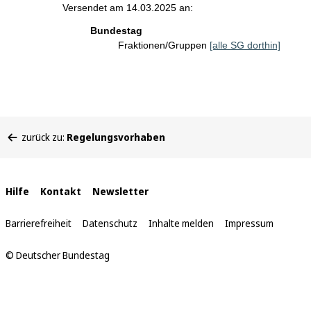
Versendet am 14.03.2025 an:
Bundestag
Fraktionen/Gruppen
[alle SG dorthin]
Sie
zurück zu:
Regelungsvorhaben
befinden
sich
hier:
Interne
Hilfe
Kontakt
Newsletter
Links
Barrierefreiheit
Datenschutz
Inhalte melden
Impressum
© Deutscher Bundestag