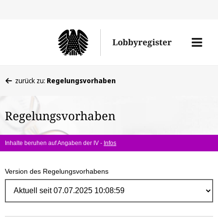
Direk
zum
Men
Lobbyregister
Inhal
öffne
Sie
zurück zu:
Regelungsvorhaben
befinden
sich
Regelungsvorhaben
hier:
Inhalte beruhen auf Angaben der IV -
Infos
Version des Regelungsvorhabens