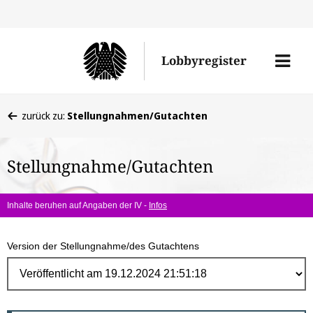
Direk
zum
Men
Lobbyregister
Inhal
öffne
Sie
zurück zu:
Stellungnahmen/Gutachten
befinden
sich
Stellungnahme/Gutachten
hier:
Inhalte beruhen auf Angaben der IV -
Infos
Version der Stellungnahme/des Gutachtens