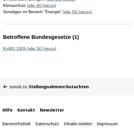
Klimaschutz
[alle SG hierzu]
Sonstiges im Bereich "Energie"
[alle SG hierzu]
Betroffene Bundesgesetze (1)
EnWG 2005
[alle SG hierzu]
Sie
zurück zu:
Stellungnahmen/Gutachten
befinden
sich
hier:
Interne
Hilfe
Kontakt
Newsletter
Links
Barrierefreiheit
Datenschutz
Inhalte melden
Impressum