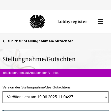
Direk
zum
Men
Lobbyregister
Inhal
öffne
Sie
zurück zu:
Stellungnahmen/Gutachten
befinden
sich
Stellungnahme/Gutachten
hier:
Inhalte beruhen auf Angaben der IV -
Infos
Version der Stellungnahme/des Gutachtens