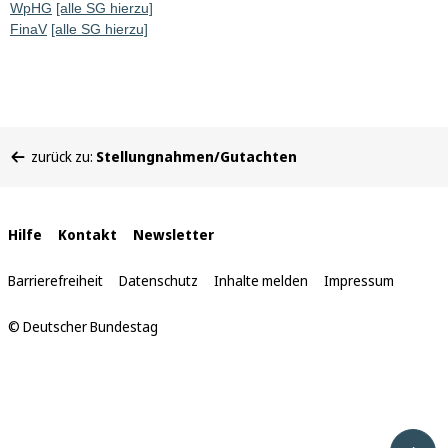
WpHG
[alle SG hierzu]
FinaV
[alle SG hierzu]
Sie
zurück zu:
Stellungnahmen/Gutachten
befinden
sich
hier:
Interne
Hilfe
Kontakt
Newsletter
Links
Barrierefreiheit
Datenschutz
Inhalte melden
Impressum
© Deutscher Bundestag