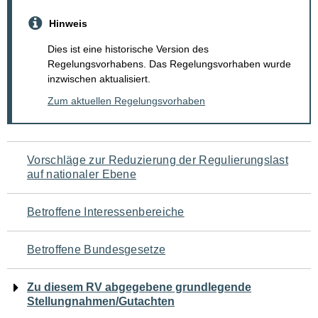
Hinweis
Dies ist eine historische Version des
Regelungsvorhabens. Das Regelungsvorhaben wurde
inzwischen aktualisiert.
Zum aktuellen Regelungsvorhaben
Navigation
Vorschläge zur Reduzierung der Regulierungslast
auf nationaler Ebene
für
den
Betroffene Interessenbereiche
Seiteninhalt
Betroffene Bundesgesetze
Zu diesem RV abgegebene grundlegende
Stellungnahmen/Gutachten