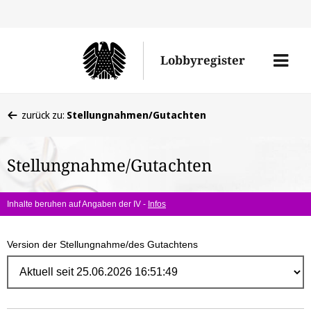
Direk
zum
Men
Lobbyregister
Inhal
öffne
Sie
zurück zu:
Stellungnahmen/Gutachten
befinden
sich
Stellungnahme/Gutachten
hier:
Inhalte beruhen auf Angaben der IV -
Infos
Version der Stellungnahme/des Gutachtens