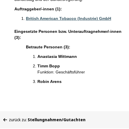
Auftraggeber/-innen (1):
British American Tobacco (Industrie) GmbH
Eingesetzte Personen bzw. Unterauftragnehmer/-innen
(3):
Betraute Personen (3):
Anastasia Wittmann
Timm Bopp
Funktion: Geschäftsführer
Robin Arens
Sie
zurück zu:
Stellungnahmen/Gutachten
befinden