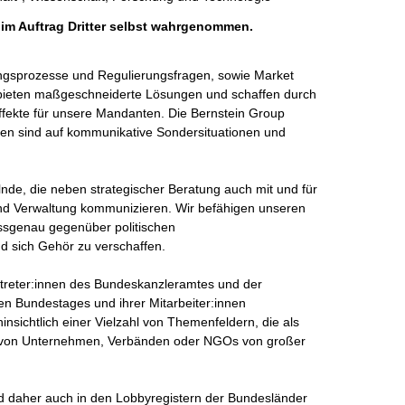
 im Auftrag Dritter selbst wahrgenommen.
dungsprozesse und Regulierungsfragen, sowie Market 
r bieten maßgeschneiderte Lösungen und schaffen durch 
ffekte für unsere Mandanten. Die Bernstein Group 
en sind auf kommunikative Sondersituationen und 
lnde, die neben strategischer Beratung auch mit und für 
nd Verwaltung kommunizieren. Wir befähigen unseren 
sgenau gegenüber politischen 
 sich Gehör zu verschaffen. 

treter:innen des Bundeskanzleramtes und der 
n Bundestages und ihrer Mitarbeiter:innen 

nsichtlich einer Vielzahl von Themenfeldern, die als 
e von Unternehmen, Verbänden oder NGOs von großer 
ind daher auch in den Lobbyregistern der Bundesländer 