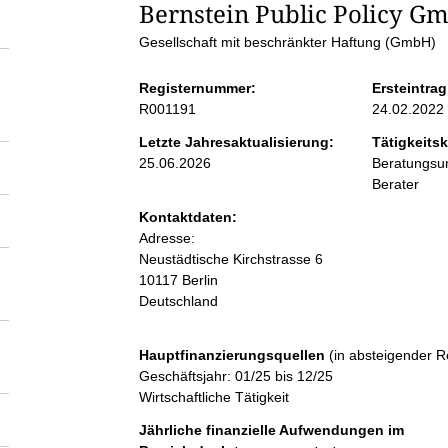
S
Bernstein Public Policy G
Gesellschaft mit beschränkter Haftung (GmbH)
e
Registernummer:
Ersteintrag
i
R001191
24.02.2022
Letzte Jahresaktualisierung:
Tätigkeitsk
t
25.06.2026
Beratungsun
Berater
e
Kontaktdaten:
Adresse:
n
Neustädtische Kirchstrasse
6
10117
Berlin
Deutschland
i
n
Hauptfinanzierungsquellen
(in absteigender R
Geschäftsjahr: 01/25 bis 12/25
Wirtschaftliche Tätigkeit
h
Jährliche finanzielle Aufwendungen im