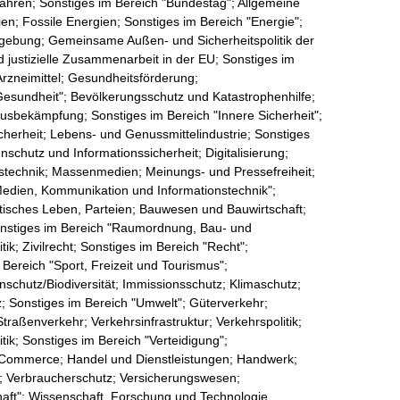
fahren; Sonstiges im Bereich "Bundestag"; Allgemeine
en; Fossile Energien; Sonstiges im Bereich "Energie";
zgebung; Gemeinsame Außen- und Sicherheitspolitik der
nd justizielle Zusammenarbeit in der EU; Sonstiges im
Arzneimittel; Gesundheitsförderung;
esundheit"; Bevölkerungsschutz und Katastrophenhilfe;
usbekämpfung; Sonstiges im Bereich "Innere Sicherheit";
icherheit; Lebens- und Genussmittelindustrie; Sonstiges
schutz und Informationssicherheit; Digitalisierung;
nstechnik; Massenmedien; Meinungs- und Pressefreiheit;
edien, Kommunikation und Informationstechnik";
itisches Leben, Parteien; Bauwesen und Bauwirtschaft;
onstiges im Bereich "Raumordnung, Bau- und
k; Zivilrecht; Sonstiges im Bereich "Recht";
 Bereich "Sport, Freizeit und Tourismus";
chutz/Biodiversität; Immissionsschutz; Klimaschutz;
; Sonstiges im Bereich "Umwelt"; Güterverkehr;
traßenverkehr; Verkehrsinfrastruktur; Verkehrspolitik;
tik; Sonstiges im Bereich "Verteidigung";
-Commerce; Handel und Dienstleistungen; Handwerk;
en; Verbraucherschutz; Versicherungswesen;
haft"; Wissenschaft, Forschung und Technologie