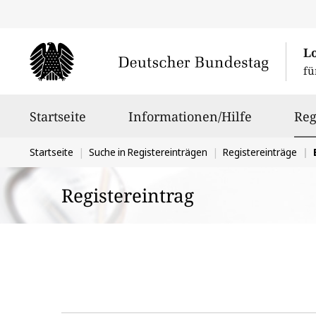
L
fü
Hauptnavigation
Startseite
Informationen/Hilfe
Reg
Sie
Startseite
Suche in Registereinträgen
Registereinträge
befinden
Registereintrag
sich
hier: