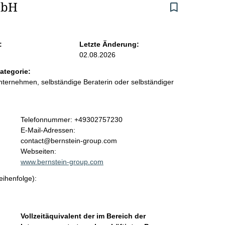
mbH
:
Letzte Änderung:
02.08.2026
ategorie:
ternehmen, selbständige Beraterin oder selbständiger
K
Telefonnummer: +49302757230
o
E-Mail-Adressen:
n
contact@bernstein-group.com
t
Webseiten:
a
www.bernstein-group.com
k
eihenfolge):
t
i
n
f
Vollzeitäquivalent der im Bereich der
o