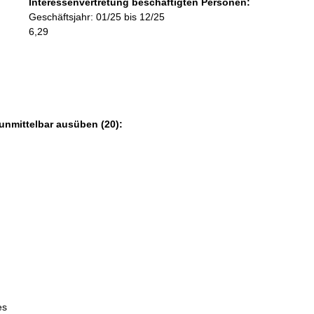
Interessenvertretung beschäftigten Personen:
r
Geschäftsjahr: 01/25 bis 12/25
m
6,29
a
t
i
o
n
e
unmittelbar ausüben (20):
n
:
es