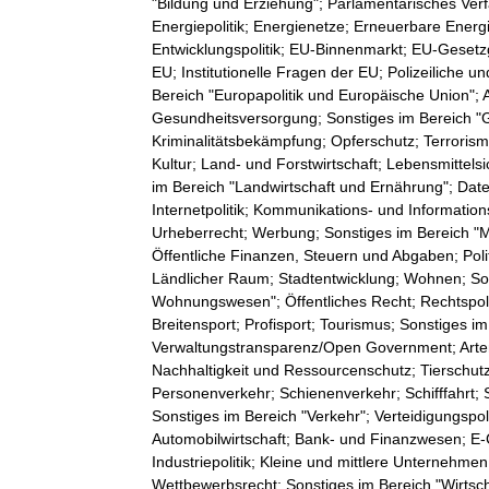
"Bildung und Erziehung"; Parlamentarisches Ver
Energiepolitik; Energienetze; Erneuerbare Energi
Entwicklungspolitik; EU-Binnenmarkt; EU-Geset
EU; Institutionelle Fragen der EU; Polizeiliche u
Bereich "Europapolitik und Europäische Union"; 
Gesundheitsversorgung; Sonstiges im Bereich "G
Kriminalitätsbekämpfung; Opferschutz; Terrorism
Kultur; Land- und Forstwirtschaft; Lebensmittels
im Bereich "Landwirtschaft und Ernährung"; Daten
Internetpolitik; Kommunikations- und Informatio
Urheberrecht; Werbung; Sonstiges im Bereich "M
Öffentliche Finanzen, Steuern und Abgaben; Pol
Ländlicher Raum; Stadtentwicklung; Wohnen; S
Wohnungswesen"; Öffentliches Recht; Rechtspoliti
Breitensport; Profisport; Tourismus; Sonstiges im
Verwaltungstransparenz/Open Government; Artens
Nachhaltigkeit und Ressourcenschutz; Tierschutz
Personenverkehr; Schienenverkehr; Schifffahrt; S
Sonstiges im Bereich "Verkehr"; Verteidigungspoli
Automobilwirtschaft; Bank- und Finanzwesen; E
Industriepolitik; Kleine und mittlere Unternehm
Wettbewerbsrecht; Sonstiges im Bereich "Wirtsc