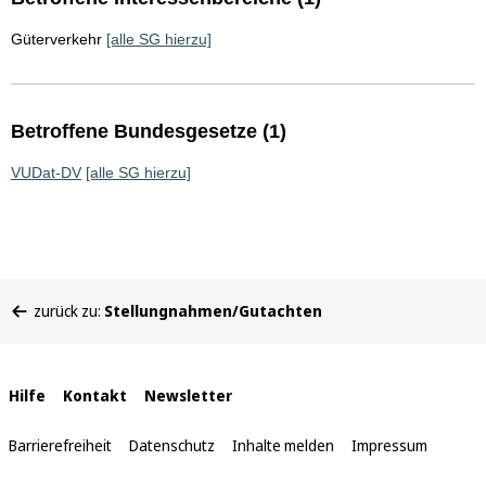
Güterverkehr
[alle SG hierzu]
Betroffene Bundesgesetze (1)
VUDat-DV
[alle SG hierzu]
Sie
zurück zu:
Stellungnahmen/Gutachten
befinden
sich
hier:
Interne
Hilfe
Kontakt
Newsletter
Links
Barrierefreiheit
Datenschutz
Inhalte melden
Impressum