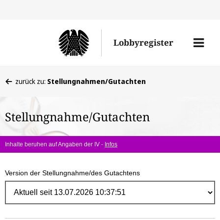
Direk
zum
Men
Lobbyregister
Inhal
öffne
Sie
zurück zu:
Stellungnahmen/Gutachten
befinden
sich
Stellungnahme/Gutachten
hier:
Inhalte beruhen auf Angaben der IV -
Infos
Version der Stellungnahme/des Gutachtens