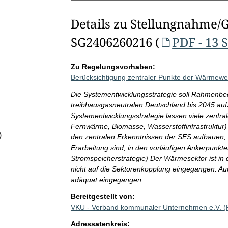
Details zu Stellungnahme/
SG2406260216 (
PDF - 13 
Zu Regelungsvorhaben:
Berücksichtigung zentraler Punkte der Wärmewe
Die Systementwicklungsstrategie soll Rahmenbe
treibhausgasneutralen Deutschland bis 2045 auf
Systementwicklungsstrategie lassen viele zentr
Fernwärme, Biomasse, Wasserstoffinfrastruktur) 
)
den zentralen Erkenntnissen der SES aufbauen, a
Erarbeitung sind, in den vorläufigen Ankerpun
Stromspeicherstrategie) Der Wärmesektor ist in
nicht auf die Sektorenkopplung eingegangen. Auc
adäquat eingegangen.
Bereitgestellt von:
VKU - Verband kommunaler Unternehmen e.V. 
Adressatenkreis: