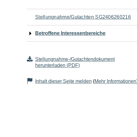
Navigation
Stellungnahme/Gutachten SG2406260216
für
Betroffene Interessenbereiche
den
Seiteninhalt
Stellungnahme-/Gutachtendokument
herunterladen (PDF)
Inhalt dieser Seite melden
(
Mehr Informationen