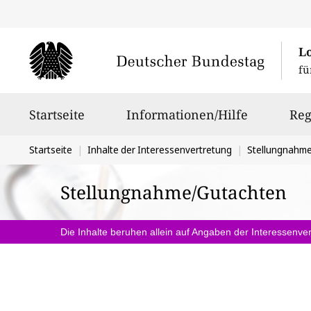
L
fü
Hauptnavigation
Startseite
Informationen/Hilfe
Reg
Sie
Startseite
Inhalte der Interessenvertretung
Stellungnahm
befinden
Stellungnahme/Gutachten
sich
hier:
Die Inhalte beruhen allein auf Angaben der Interessenver