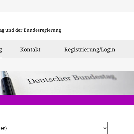
Direkt
zum
ag und der Bundesregierung
Inhalt
ausgewählt
g
Kontakt
Registrierung/Login