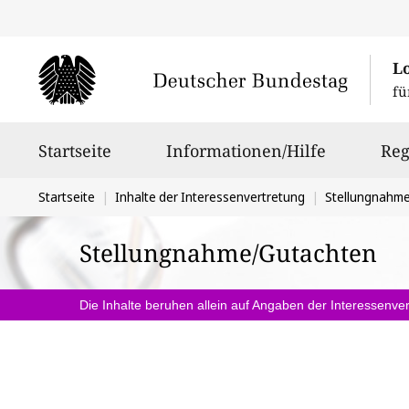
L
fü
Hauptnavigation
Startseite
Informationen/Hilfe
Reg
Sie
Startseite
Inhalte der Interessenvertretung
Stellungnahm
befinden
Stellungnahme/Gutachten
sich
hier:
Die Inhalte beruhen allein auf Angaben der Interessenver