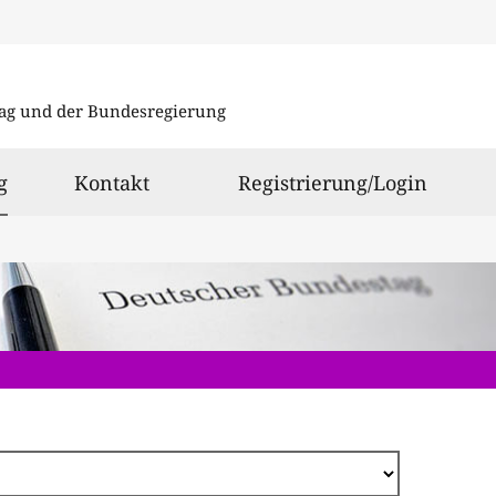
Direkt
zum
ag und der Bundesregierung
Inhalt
ausgewählt
g
Kontakt
Registrierung/Login