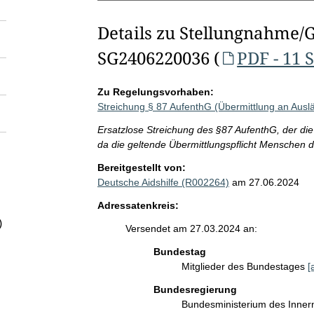
Details zu Stellungnahme/
SG2406220036 (
PDF - 11 
Zu Regelungsvorhaben:
Streichung § 87 AufenthG (Übermittlung an Aus
Ersatzlose Streichung des §87 AufenthG, der die
da die geltende Übermittlungspflicht Menschen 
Bereitgestellt von:
Deutsche Aidshilfe (R002264)
am 27.06.2024
Adressatenkreis:
)
Versendet am 27.03.2024 an:
Bundestag
Mitglieder des Bundestages
[
Bundesregierung
Bundesministerium des Inner