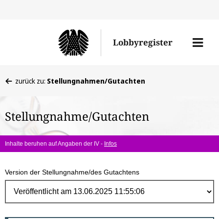
Direk
zum
Men
Lobbyregister
Inhal
öffne
Sie
zurück zu:
Stellungnahmen/Gutachten
befinden
sich
Stellungnahme/Gutachten
hier:
Inhalte beruhen auf Angaben der IV -
Infos
Version der Stellungnahme/des Gutachtens