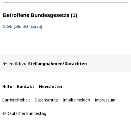
Betroffene Bundesgesetze (1)
StGB
[alle SG hierzu]
Sie
zurück zu:
Stellungnahmen/Gutachten
befinden
sich
hier:
Interne
Hilfe
Kontakt
Newsletter
Links
Barrierefreiheit
Datenschutz
Inhalte melden
Impressum
© Deutscher Bundestag