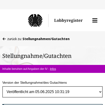
Direk
zum
Men
Lobbyregister
Inhal
öffne
Sie
zurück zu:
Stellungnahmen/Gutachten
befinden
sich
Stellungnahme/Gutachten
hier:
Inhalte beruhen auf Angaben der IV -
Infos
Version der Stellungnahme/des Gutachtens