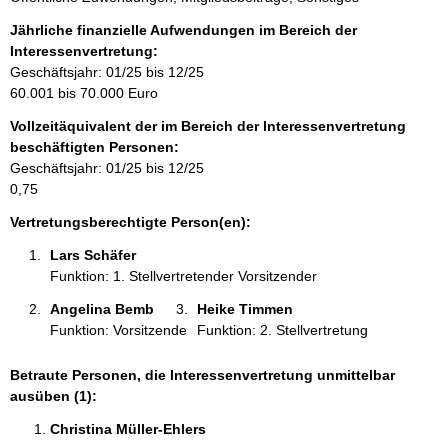
n
f
Jährliche finanzielle Aufwendungen im Bereich der
o
Interessenvertretung:
r
Geschäftsjahr: 01/25 bis 12/25
m
60.001 bis 70.000 Euro
a
Vollzeitäquivalent der im Bereich der Interessenvertretung
t
beschäftigten Personen:
i
Geschäftsjahr: 01/25 bis 12/25
o
0,75
n
e
Vertretungsberechtigte Person(en):
n
Lars Schäfer 
:
Funktion: 1. Stellvertretender Vorsitzender
Angelina Bemb 
Heike Timmen 
Funktion: Vorsitzende
Funktion: 2. Stellvertretung
Betraute Personen, die Interessenvertretung unmittelbar
ausüben (1):
Christina Müller-Ehlers 