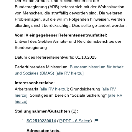
Der Siebte Armuts- und Reichtumsbericht der 
Bundesregierung (ARB) befasst sich mit der Wohnsituation 
von Menschen, die straffällig geworden sind. Die weiteren 
Problemlagen, auf die wir im Folgenden hinweisen, werden 
Vom IV eingegebener Referentenentwurfstitel:
Entwurf des Siebten Armuts- und Reichtumsberichtes der
Bundesregierung
Datum des Referentenentwurfs: 01.10.2025
Federführendes Ministerium:
Bundesministerium für Arbeit
und Soziales (BMAS)
[alle RV hierzu]
Interessenbereiche:
Arbeitsmarkt
[alle RV hierzu]
;
Grundsicherung
[alle RV
hierzu]
;
Sonstiges im Bereich "Soziale Sicherung"
[alle RV
hierzu]
Stellungnahmen/Gutachten (1):
SG2510230014
(
PDF - 6 Seiten
)
Adressatenkreis: