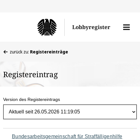
Direk
zum
Men
Lobbyregister
Inhal
öffne
Sie
zurück zu:
Registereinträge
befinden
sich
Registereintrag
hier:
Version des Registereintrags
Navigation
Bundesarbeitsgemeinschaft für Straffälligenhilfe