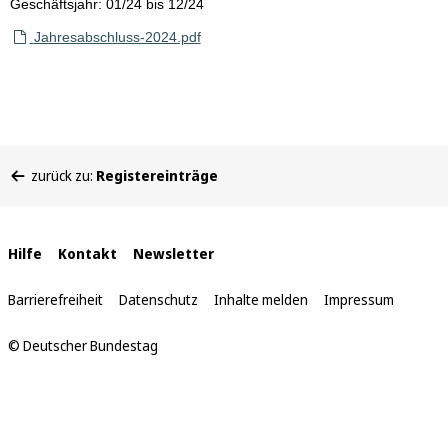
Geschäftsjahr: 01/24 bis 12/24
Jahresabschluss-2024.pdf
Sie
zurück zu:
Registereinträge
befinden
sich
hier:
Interne
Hilfe
Kontakt
Newsletter
Links
Barrierefreiheit
Datenschutz
Inhalte melden
Impressum
© Deutscher Bundestag