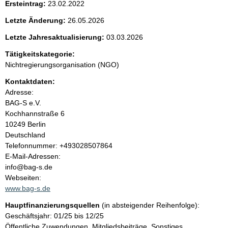
Ersteintrag:
23.02.2022
e
Letzte Änderung:
26.05.2026
n
Letzte Jahresaktualisierung:
03.03.2026
i
Tätigkeitskategorie:
Nichtregierungsorganisation (NGO)
n
Kontaktdaten:
Adresse:
h
BAG-S e.V.
Kochhannstraße
6
a
10249
Berlin
Deutschland
l
K
Telefonnummer: +493028507864
o
E-Mail-Adressen:
t
n
info@bag-s.de
t
Webseiten:
a
www.bag-s.de
k
Hauptfinanzierungsquellen
(in absteigender Reihenfolge):
t
Geschäftsjahr: 01/25 bis 12/25
i
Öffentliche Zuwendungen, Mitgliedsbeiträge, Sonstiges