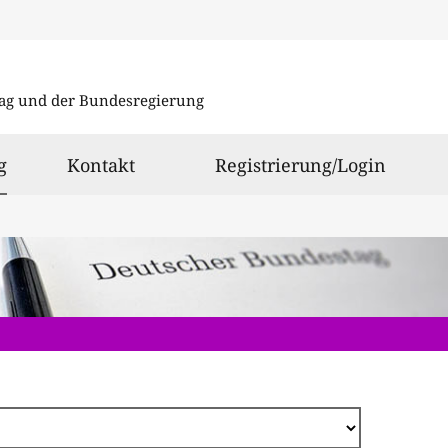
Direkt
zum
ag und der Bundesregierung
Inhalt
ausgewählt
g
Kontakt
Registrierung/Login