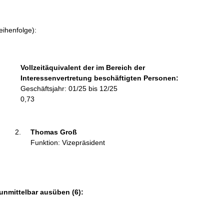
o
r
m
eihenfolge):
a
t
i
Vollzeitäquivalent der im Bereich der
o
Interessenvertretung beschäftigten Personen:
n
Geschäftsjahr: 01/25 bis 12/25
e
0,73
n
:
Thomas Groß 
Funktion: Vizepräsident
unmittelbar ausüben (6):