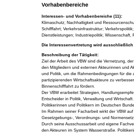
Vorhabenbereiche
Interessen- und Vorhabenbereiche (11):
Klimaschutz; Nachhaltigkeit und Ressourcenschu
Schifffahrt; Verkehrsinfrastruktur; Verkehrspolit
Dienstleistungen; Industriepolitik; Wissenschaft
Die Interessenvertretung wird ausschließlic
Beschreibung der Tätigkeit:
Ziel der Arbeit des VBW sind die Vernetzung, de
den Mitgliedern und externen Akteurinnen und Akt
und Politik, um die Rahmenbedingungen für die
partizipierenden Wirtschaftsakteure zu verbess
Binnenschifffahrt zu fördern.

Der VBW erarbeitet Strategien, Handlungsempfe
Entscheider in Politik, Verwaltung und Wirtschaft
Politikerinnen und Politikern im Deutschen Bunde
Im Rahmen seiner Facharbeit wirkt der VBW au
Gesetzgebungs-, Verordnungs- und Normensetzu
Durch seine Ausschussarbeit und eigene Fachve
den Akteuren im System Wasserstraße. Politiker