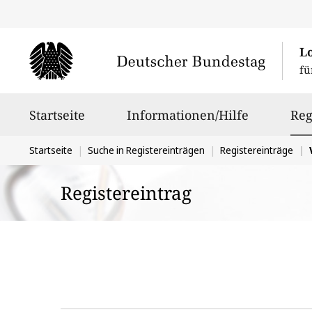
L
fü
Hauptnavigation
Startseite
Informationen/Hilfe
Reg
Sie
Startseite
Suche in Registereinträgen
Registereinträge
befinden
Registereintrag
sich
hier: