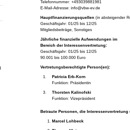
r
K
a
Telefonnummer: +493039881981
e
o
E-Mail-Adresse: info@vbw-ev.de
s
n
l
Hauptfinanzierungsquellen
(in absteigender R
s
t
Geschäftsjahr: 01/25 bis 12/25
e
a
Mitgliedsbeiträge, Sonstiges
t
k
t
Jährliche finanzielle Aufwendungen im
i
Bereich der Interessenvertretung:
n
Geschäftsjahr: 01/25 bis 12/25
f
90.001 bis 100.000 Euro
o
Vertretungsberechtigte Person(en):
)
r
m
Patricia Erb-Korn 
a
Funktion: Präsidentin
t
Thorsten Kalinofski 
i
Funktion: Vizepräsident
o
n
e
Betraute Personen, die Interessenvertretung 
n
Marcel Lohbeck 
: