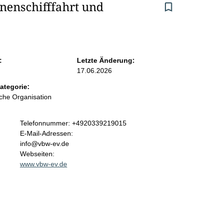
nenschifffahrt und 
:
Letzte Änderung:
17.06.2026
ategorie:
iche Organisation
K
Telefonnummer: +4920339219015
o
E-Mail-Adressen:
n
info@vbw-ev.de
t
Webseiten:
a
www.vbw-ev.de
k
t
i
n
f