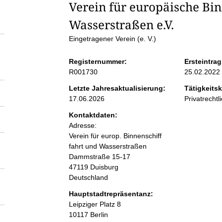
S
Verein für europäische Bin
Wasserstraßen e.V.
e
Eingetragener Verein (e. V.)
i
Registernummer:
Ersteintrag
R001730
25.02.2022
t
Letzte Jahresaktualisierung:
Tätigkeitsk
17.06.2026
Privatrechtl
e
Kontaktdaten:
Adresse:
n
Verein für europ. Binnenschiff
fahrt und Wasserstraßen
i
Dammstraße
15-17
47119
Duisburg
n
Deutschland
Hauptstadtrepräsentanz:
h
A
Leipziger Platz
8
d
10117
Berlin