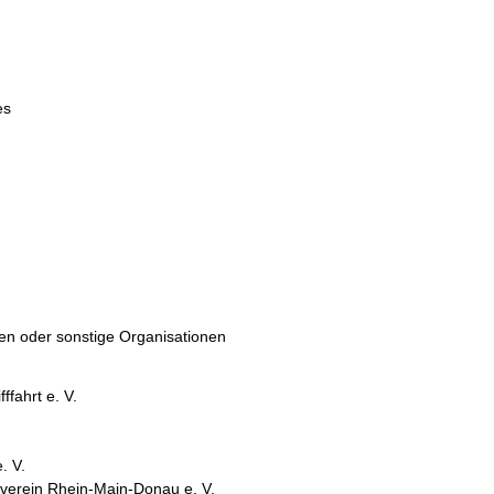
es
ten oder sonstige Organisationen
fahrt e. V.
. V.
verein Rhein-Main-Donau e. V.