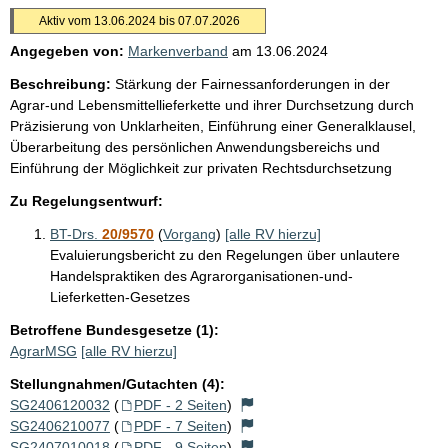
Aktiv vom 13.06.2024 bis 07.07.2026
Angegeben von:
Markenverband
am
13.06.2024
Beschreibung:
Stärkung der Fairnessanforderungen in der
Agrar-und Lebensmittellieferkette und ihrer Durchsetzung durch
Präzisierung von Unklarheiten, Einführung einer Generalklausel,
Überarbeitung des persönlichen Anwendungsbereichs und
Einführung der Möglichkeit zur privaten Rechtsdurchsetzung
Zu Regelungsentwurf:
BT-Drs.
20/9570
(
Vorgang
)
[alle RV hierzu]
Evaluierungsbericht zu den Regelungen über unlautere
Handelspraktiken des Agrarorganisationen-und-
Lieferketten-Gesetzes
Betroffene Bundesgesetze (1):
AgrarMSG
[alle RV hierzu]
Stellungnahmen/Gutachten (4):
SG2406120032
(
PDF - 2 Seiten
)
SG2406210077
(
PDF - 7 Seiten
)
SG2407010018
(
PDF - 9 Seiten
)