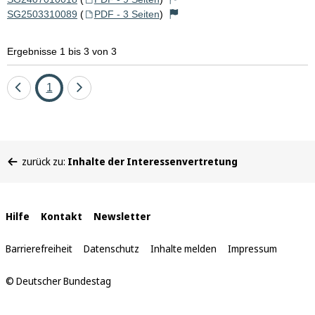
SG2503310089
(
PDF - 3 Seiten
)
Ergebnisse 1 bis 3 von 3
Eine
Seite
Eine
1
Seite
Seite
zurück
vor
Sie
zurück zu:
Inhalte der Interessenvertretung
befinden
sich
hier:
Interne
Hilfe
Kontakt
Newsletter
Links
Barrierefreiheit
Datenschutz
Inhalte melden
Impressum
© Deutscher Bundestag