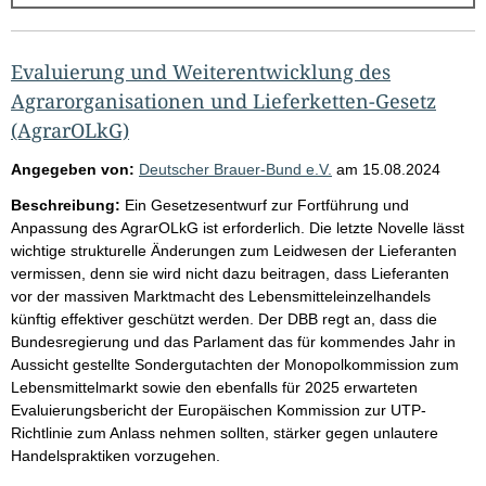
g
e
b
Evaluierung und Weiterentwicklung des
n
Agrarorganisationen und Lieferketten-Gesetz
i
(AgrarOLkG)
s
Angegeben von:
Deutscher Brauer-Bund e.V.
am
15.08.2024
s
Beschreibung:
Ein Gesetzesentwurf zur Fortführung und
e
Anpassung des AgrarOLkG ist erforderlich. Die letzte Novelle lässt
p
wichtige strukturelle Änderungen zum Leidwesen der Lieferanten
vermissen, denn sie wird nicht dazu beitragen, dass Lieferanten
r
vor der massiven Marktmacht des Lebensmitteleinzelhandels
o
künftig effektiver geschützt werden. Der DBB regt an, dass die
S
Bundesregierung und das Parlament das für kommendes Jahr in
Aussicht gestellte Sondergutachten der Monopolkommission zum
e
Lebensmittelmarkt sowie den ebenfalls für 2025 erwarteten
i
Evaluierungsbericht der Europäischen Kommission zur UTP-
t
Richtlinie zum Anlass nehmen sollten, stärker gegen unlautere
Handelspraktiken vorzugehen.
e