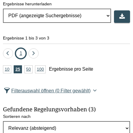
Ergebnisse herunterladen
Ergebnisse 1 bis 3 von 3
Eine
Seite
Eine
1
Seite
Seite
A
Ergebnisse pro Seite
10
Ergebnisse
25
Ergebnisse
50
Ergebnisse
100
Ergebnisse
zurück
vor
n
pro
pro
pro
pro
Seite
Seite
Seite
Seite
z
Filterauswahl öffnen
(0 Filter gewählt)
a
h
Gefundene Regelungsvorhaben
(3)
l
Sortieren nach
E
r