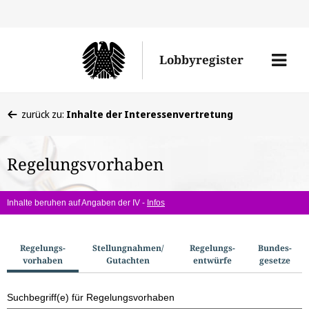
Direkt
Direk
zu
zum
Men
Lobbyregister
den
Inhal
öffne
Sucherge
Sie
zurück zu:
Inhalte der Interessenvertretung
befinden
sich
Regelungsvorhaben
hier:
Inhalte beruhen auf Angaben der IV -
Infos
S
Regelungs­
Stellungnahmen/​
Regelungs­
Bundes­
vorhaben
Gutachten
entwürfe
gesetze
u
c
Suchbegriff(e) für Regelungsvorhaben