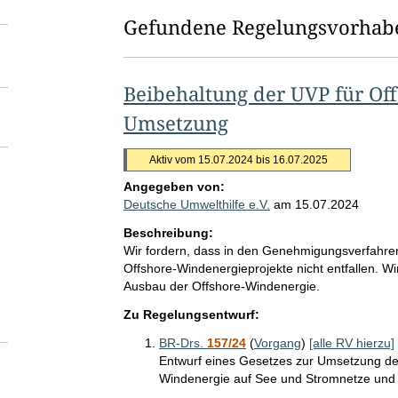
Gefundene Regelungsvorhab
Beibehaltung der UVP für Of
Umsetzung
Aktiv vom 15.07.2024 bis 16.07.2025
Angegeben von:
Deutsche Umwelthilfe e.V.
am
15.07.2024
Beschreibung:
Wir fordern, dass in den Genehmigungsverfahre
Offshore-Windenergieprojekte nicht entfallen. Wi
Ausbau der Offshore-Windenergie.
Zu Regelungsentwurf:
BR-Drs.
157/24
(
Vorgang
)
[alle RV hierzu]
Entwurf eines Gesetzes zur Umsetzung der
Windenergie auf See und Stromnetze und