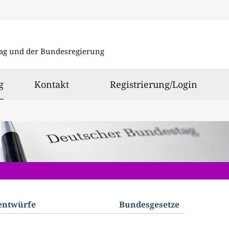
Direkt
Direkt
zu
zum
ag und der Bundesregierung
den
Inhalt
Suchergeb
ausgewählt
g
Kontakt
Registrierung/Login
­entwürfe
Bundes­gesetze