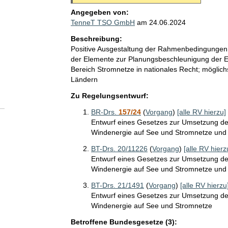
Angegeben von:
TenneT TSO GmbH
am
24.06.2024
Beschreibung:
Positive Ausgestaltung der Rahmenbedingungen 
der Elemente zur Planungsbeschleunigung der Er
Bereich Stromnetze in nationales Recht; möglic
Ländern
Zu Regelungsentwurf:
BR-Drs.
157/24
(
Vorgang
)
[alle RV hierzu]
Entwurf eines Gesetzes zur Umsetzung der
Windenergie auf See und Stromnetze und
BT-Drs. 20/11226
(
Vorgang
)
[alle RV hierz
Entwurf eines Gesetzes zur Umsetzung der
Windenergie auf See und Stromnetze und
BT-Drs. 21/1491
(
Vorgang
)
[alle RV hierzu
Entwurf eines Gesetzes zur Umsetzung der
Windenergie auf See und Stromnetze
Betroffene Bundesgesetze (3):