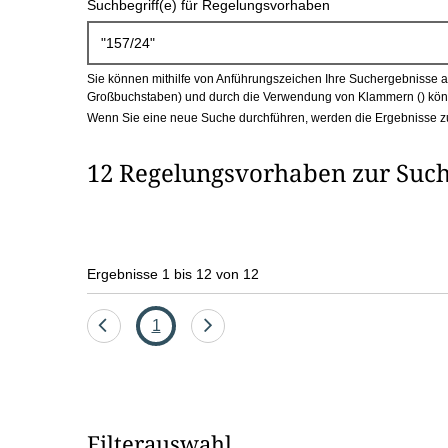
Suchbegriff(e) für Regelungsvorhaben
c
h
Sie können mithilfe von Anführungszeichen Ihre Suchergebnisse auf
b
Großbuchstaben) und durch die Verwendung von Klammern () könn
Wenn Sie eine neue Suche durchführen, werden die Ergebnisse z
o
12 Regelungsvorhaben zur Such
x
Ergebnisse 1 bis 12 von 12
Eine
Seite
Eine
1
Seite
Seite
zurück
vor
Filterauswahl