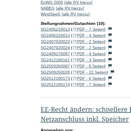
EnWG 2005
[alle RV hierzu]
NABEG
[alle RV hierzu]
WindSeeG
[alle RV hierzu]
Stellungnahmen/Gutachten (10):
SG2406210012
(
PDF - 7 Seiten
)
SG2406210013
(
PDF - 4 Seiten
)
SG2407020023
(
PDF - 2 Seiten
)
SG2407020024
(
PDF - 2 Seiten
)
SG2409270097
(
PDF - 4 Seiten
)
SG2412180161
(
PDF - 3 Seiten
)
SG2503260087
(
PDF - 8 Seiten
)
SG2509250028
(
PDF - 22 Seiten
)
SG2512180173
(
PDF - 6 Seiten
)
SG2512180174
(
PDF - 7 Seiten
)
EE-Recht ändern: schnellere
Netzanschluss inkl. Speicher
Angegeben von: