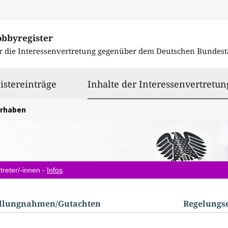
obbyregister
r die Interessenvertretung gegenüber dem
Deutschen Bundest
istereinträge
Inhalte der Interessenvertretun
orhaben
treter/-innen -
Infos
.
ellungnahmen/​Gutachten
Regelungs