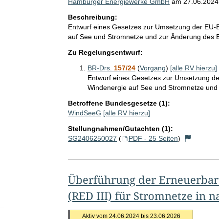
Hamburger Energiewerke GmbH
am
27.06.2024
Beschreibung:
Entwurf eines Gesetzes zur Umsetzung der EU-E
auf See und Stromnetze und zur Änderung des 
Zu Regelungsentwurf:
BR-Drs.
157/24
(
Vorgang
)
[alle RV hierzu]
Entwurf eines Gesetzes zur Umsetzung der
Windenergie auf See und Stromnetze und
Betroffene Bundesgesetze (1):
WindSeeG
[alle RV hierzu]
Stellungnahmen/Gutachten (1):
SG2406250027
(
PDF - 25 Seiten
)
Überführung der Erneuerbare
(RED III) für Stromnetze in n
Aktiv vom 24.06.2024 bis 23.06.2026