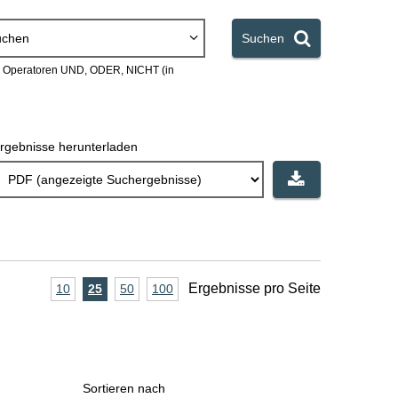
uchen
Suchen
en Operatoren UND, ODER, NICHT (in
rgebnisse herunterladen
A
Ergebnisse pro Seite
10
Ergebnisse
25
Ergebnisse
50
Ergebnisse
100
Ergebnisse
pro
pro
pro
pro
n
Seite
Seite
Seite
Seite
z
a
Sortieren nach