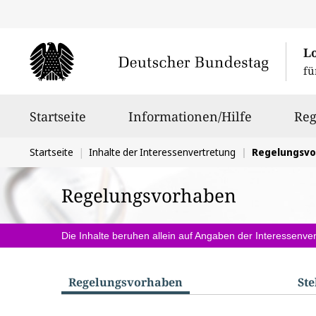
L
fü
Hauptnavigation
Startseite
Informationen/Hilfe
Reg
Sie
Startseite
Inhalte der Interessenvertretung
Regelungsv
befinden
Regelungsvorhaben
sich
hier:
Die Inhalte beruhen allein auf Angaben der Interessenver
Regelungs­vorhaben
St
S
u