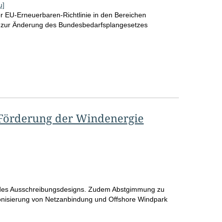
u]
o
 EU-Erneuerbaren-Richtlinie in den Bereichen
 zur Änderung des Bundesbedarfsplangesetzes
S
e
i
t
e
 Förderung der Windenergie
es Ausschreibungsdesigns. Zudem Abstgimmung zu
onisierung von Netzanbindung und Offshore Windpark