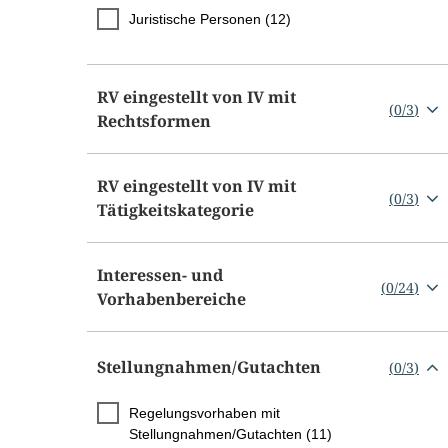
Juristische Personen (12)
RV eingestellt von IV mit
(
0
/
3
)
Rechtsformen
RV eingestellt von IV mit
(
0
/
3
)
Tätigkeitskategorie
Interessen- und
(
0
/
24
)
Vorhabenbereiche
Stellungnahmen/​Gutachten
(
0
/
3
)
Regelungsvorhaben mit
Stellungnahmen/Gutachten (11)