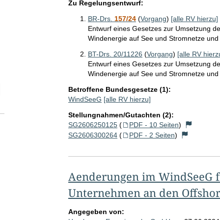
Zu Regelungsentwurf:
BR-Drs.
157/24
(
Vorgang
)
[alle RV hierzu]
Entwurf eines Gesetzes zur Umsetzung der
Windenergie auf See und Stromnetze und
BT-Drs. 20/11226
(
Vorgang
)
[alle RV hierz
Entwurf eines Gesetzes zur Umsetzung der
Windenergie auf See und Stromnetze und
elektion Anzahl der zu einem einzelnen RV abgegebenen Stellungnah
Betroffene Bundesgesetze (1):
WindSeeG
[alle RV hierzu]
Stellungnahmen/Gutachten (2):
SG2606250125
(
PDF - 10 Seiten
)
SG2606300264
(
PDF - 2 Seiten
)
Aenderungen im WindSeeG f
Unternehmen an den Offsho
Angegeben von: