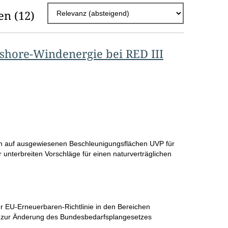
h
en
(12)
l
E
fshore-Windenergie bei RED III
r
g
e
b
n
i
n auf ausgewiesenen Beschleunigungsflächen UVP für
s
r unterbreiten Vorschläge für einen naturverträglichen
s
e
p
 EU-Erneuerbaren-Richtlinie in den Bereichen
 zur Änderung des Bundesbedarfsplangesetzes
r