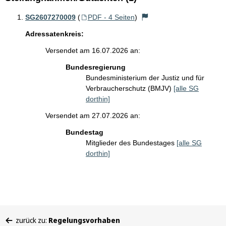
SG2607270009
(
PDF - 4 Seiten
)
Adressatenkreis:
Versendet am 16.07.2026 an:
Bundesregierung
Bundesministerium der Justiz und für
Verbraucherschutz (BMJV)
[alle SG
dorthin]
Versendet am 27.07.2026 an:
Bundestag
Mitglieder des Bundestages
[alle SG
dorthin]
Sie
zurück zu:
Regelungsvorhaben
befinden