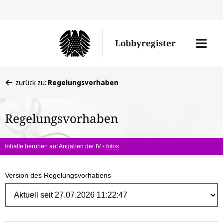
Direk
zum
Men
Lobbyregister
Inhal
öffne
Sie
zurück zu:
Regelungsvorhaben
befinden
sich
Regelungsvorhaben
hier:
Inhalte beruhen auf Angaben der IV -
Infos
Version des Regelungsvorhabens