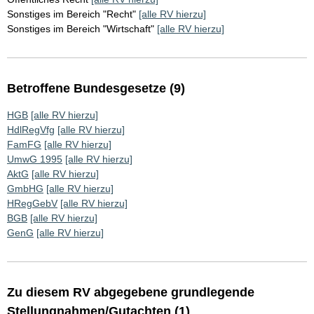
Sonstiges im Bereich "Recht"
[alle RV hierzu]
Sonstiges im Bereich "Wirtschaft"
[alle RV hierzu]
Betroffene Bundesgesetze (9)
HGB
[alle RV hierzu]
HdlRegVfg
[alle RV hierzu]
FamFG
[alle RV hierzu]
UmwG 1995
[alle RV hierzu]
AktG
[alle RV hierzu]
GmbHG
[alle RV hierzu]
HRegGebV
[alle RV hierzu]
BGB
[alle RV hierzu]
GenG
[alle RV hierzu]
Zu diesem RV abgegebene grundlegende
Stellungnahmen/Gutachten (1)