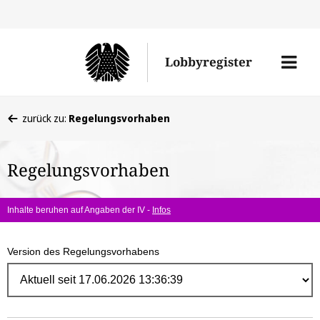
Direk
zum
Men
Lobbyregister
Inhal
öffne
Sie
zurück zu:
Regelungsvorhaben
befinden
sich
Regelungsvorhaben
hier:
Inhalte beruhen auf Angaben der IV -
Infos
Version des Regelungsvorhabens