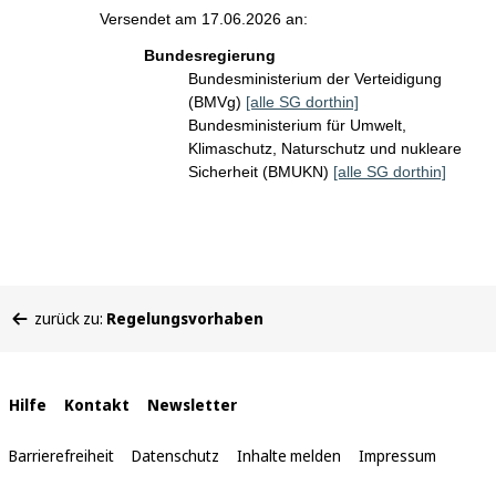
Versendet am 17.06.2026 an:
Bundesregierung
Bundesministerium der Verteidigung
(BMVg)
[alle SG dorthin]
Bundesministerium für Umwelt,
Klimaschutz, Naturschutz und nukleare
Sicherheit (BMUKN)
[alle SG dorthin]
Sie
zurück zu:
Regelungsvorhaben
befinden
sich
hier:
Interne
Hilfe
Kontakt
Newsletter
Links
Barrierefreiheit
Datenschutz
Inhalte melden
Impressum