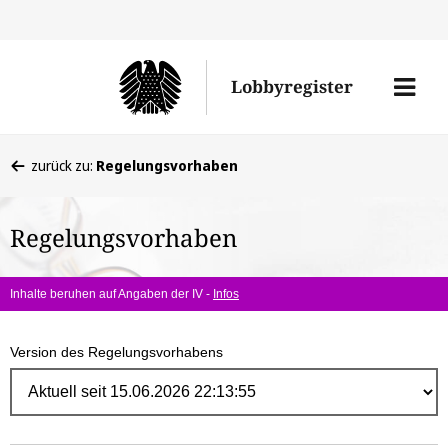
Direk
zum
Men
Lobbyregister
Inhal
öffne
Sie
zurück zu:
Regelungsvorhaben
befinden
sich
Regelungsvorhaben
hier:
Inhalte beruhen auf Angaben der IV -
Infos
Version des Regelungsvorhabens