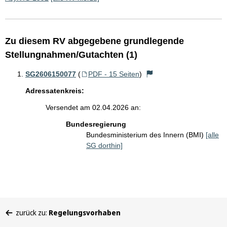
Zu diesem RV abgegebene grundlegende
Stellungnahmen/Gutachten (1)
SG2606150077
(
PDF - 15 Seiten
)
Adressatenkreis:
Versendet am 02.04.2026 an:
Bundesregierung
Bundesministerium des Innern (BMI)
[alle
SG dorthin]
Sie
zurück zu:
Regelungsvorhaben
befinden