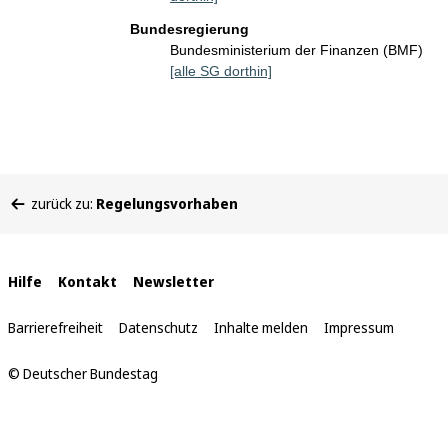
Bundesregierung
Bundesministerium der Finanzen (BMF)
[alle SG dorthin]
Sie
zurück zu:
Regelungsvorhaben
befinden
sich
hier:
Interne
Hilfe
Kontakt
Newsletter
Links
Barrierefreiheit
Datenschutz
Inhalte melden
Impressum
© Deutscher Bundestag