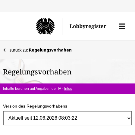
Direk
zum
Men
Lobbyregister
Inhal
öffne
Sie
zurück zu:
Regelungsvorhaben
befinden
sich
Regelungsvorhaben
hier:
Inhalte beruhen auf Angaben der IV -
Infos
Version des Regelungsvorhabens