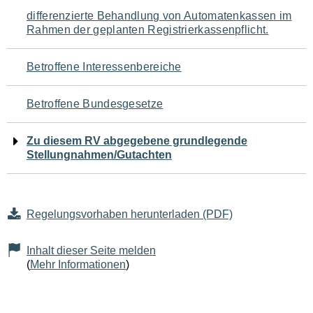
Navigation
differenzierte Behandlung von Automatenkassen im
Rahmen der geplanten Registrierkassenpflicht.
für
den
Betroffene Interessenbereiche
Seiteninhalt
Betroffene Bundesgesetze
Zu diesem RV abgegebene grundlegende
Stellungnahmen/Gutachten
Regelungsvorhaben herunterladen (PDF)
Inhalt dieser Seite melden
(
Mehr Informationen
)