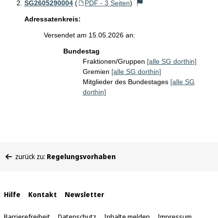
SG2605290004
(
PDF - 3 Seiten
)
Adressatenkreis:
Versendet am 15.05.2026 an:
Bundestag
Fraktionen/Gruppen
[alle SG dorthin]
Gremien
[alle SG dorthin]
Mitglieder des Bundestages
[alle SG
dorthin]
Sie
zurück zu:
Regelungsvorhaben
befinden
sich
hier:
Interne
Hilfe
Kontakt
Newsletter
Links
Barrierefreiheit
Datenschutz
Inhalte melden
Impressum