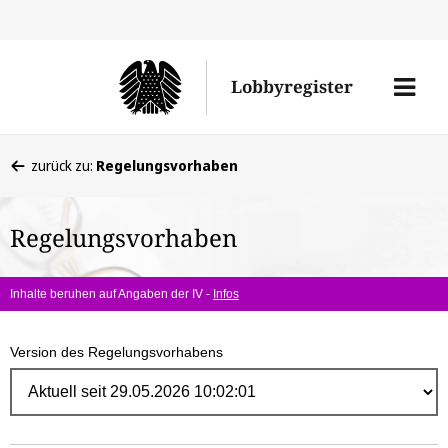
Direk
zum
Men
Lobbyregister
Inhal
öffne
Sie
zurück zu:
Regelungsvorhaben
befinden
sich
Regelungsvorhaben
hier:
Inhalte beruhen auf Angaben der IV -
Infos
Version des Regelungsvorhabens