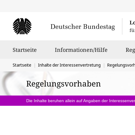
L
fü
Hauptnavigation
Startseite
Informationen/Hilfe
Reg
Sie
Startseite
Inhalte der Interessenvertretung
Regelungsvor
befinden
Regelungsvorhaben
sich
hier:
Die Inhalte beruhen allein auf Angaben der Interessenver