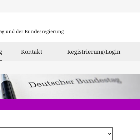
Direkt
zum
ag und der Bundesregierung
Inhalt
ausgewählt
g
Kontakt
Registrierung/Login