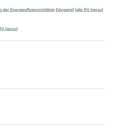
er Energieeffizienzrichtlinie
(
Vorgang
)
[alle RV hierzu]
 RV hierzu]