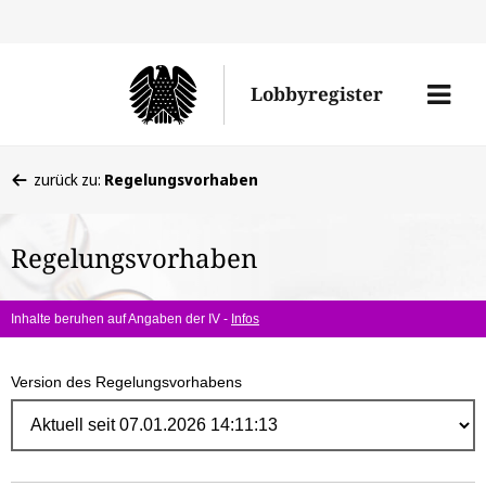
Direk
zum
Men
Lobbyregister
Inhal
öffne
Sie
zurück zu:
Regelungsvorhaben
befinden
sich
Regelungsvorhaben
hier:
Inhalte beruhen auf Angaben der IV -
Infos
Version des Regelungsvorhabens