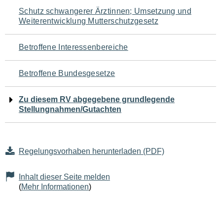
Navigation
Schutz schwangerer Ärztinnen; Umsetzung und
Weiterentwicklung Mutterschutzgesetz
für
den
Betroffene Interessenbereiche
Seiteninhalt
Betroffene Bundesgesetze
Zu diesem RV abgegebene grundlegende
Stellungnahmen/Gutachten
Regelungsvorhaben herunterladen (PDF)
Inhalt dieser Seite melden
(
Mehr Informationen
)