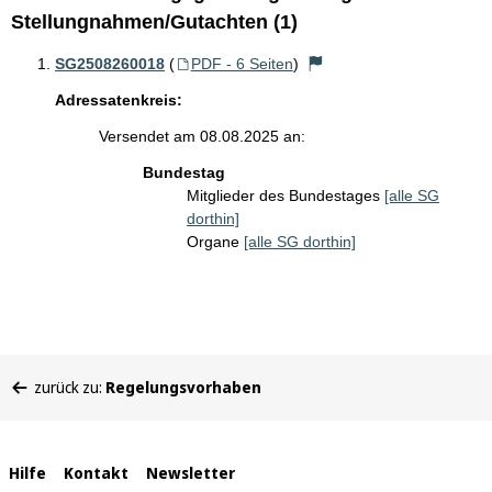
Stellungnahmen/Gutachten (1)
SG2508260018
(
PDF - 6 Seiten
)
Adressatenkreis:
Versendet am 08.08.2025 an:
Bundestag
Mitglieder des Bundestages
[alle SG
dorthin]
Organe
[alle SG dorthin]
Sie
zurück zu:
Regelungsvorhaben
befinden
sich
hier:
Interne
Hilfe
Kontakt
Newsletter