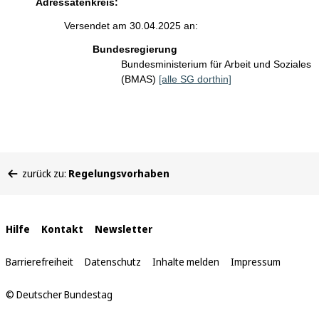
Adressatenkreis:
Versendet am 30.04.2025 an:
Bundesregierung
Bundesministerium für Arbeit und Soziales
(BMAS)
[alle SG dorthin]
Sie
zurück zu:
Regelungsvorhaben
befinden
sich
hier:
Interne
Hilfe
Kontakt
Newsletter
Links
Barrierefreiheit
Datenschutz
Inhalte melden
Impressum
© Deutscher Bundestag