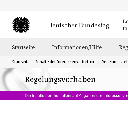
L
fü
Hauptnavigation
Startseite
Informationen/Hilfe
Reg
Sie
Startseite
Inhalte der Interessenvertretung
Regelungsvor
befinden
Regelungsvorhaben
sich
hier:
Die Inhalte beruhen allein auf Angaben der Interessenver