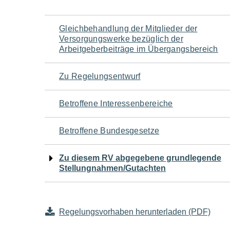
Navigation
Gleichbehandlung der Mitglieder der
Versorgungswerke bezüglich der
für
Arbeitgeberbeiträge im Übergangsbereich
den
Zu Regelungsentwurf
Seiteninhalt
Betroffene Interessenbereiche
Betroffene Bundesgesetze
Zu diesem RV abgegebene grundlegende
Stellungnahmen/Gutachten
Regelungsvorhaben herunterladen (PDF)