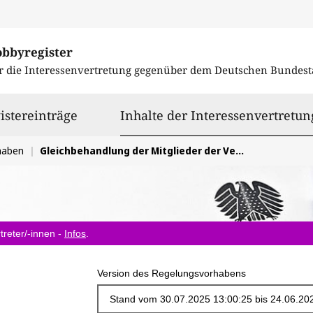
obbyregister
r die Interessenvertretung gegenüber dem
Deutschen Bundest
istereinträge
Inhalte der Interessenvertretun
haben
Gleichbehandlung der Mitglieder der Versorgungswerke bezüglich der Arbeitgeberbeiträge im Übergangsbereich
treter/-innen -
Infos
.
Version des Regelungsvorhabens