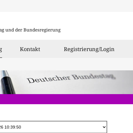
Direkt
zum
ag und der Bundesregierung
Inhalt
ausgewählt
g
Kontakt
Registrierung/Login