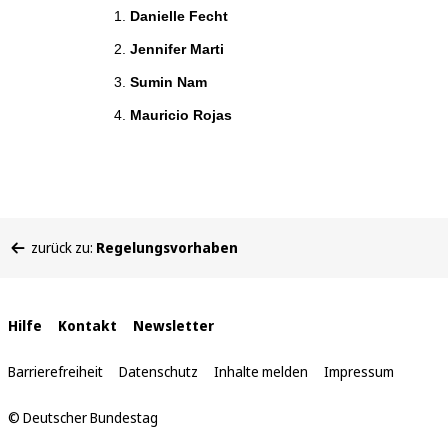
Danielle Fecht
Jennifer Marti
Sumin Nam
Mauricio Rojas
Sie
zurück zu:
Regelungsvorhaben
befinden
sich
hier:
Interne
Hilfe
Kontakt
Newsletter
Links
Barrierefreiheit
Datenschutz
Inhalte melden
Impressum
© Deutscher Bundestag