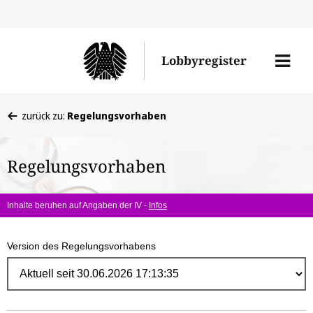
Direk
zum
Men
Lobbyregister
Inhal
öffne
Sie
zurück zu:
Regelungsvorhaben
befinden
sich
Regelungsvorhaben
hier:
Inhalte beruhen auf Angaben der IV -
Infos
Version des Regelungsvorhabens