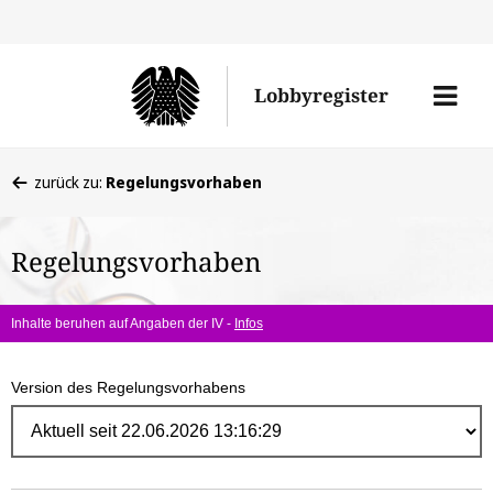
Direk
zum
Men
Lobbyregister
Inhal
öffne
Sie
zurück zu:
Regelungsvorhaben
befinden
sich
Regelungsvorhaben
hier:
Inhalte beruhen auf Angaben der IV -
Infos
Version des Regelungsvorhabens