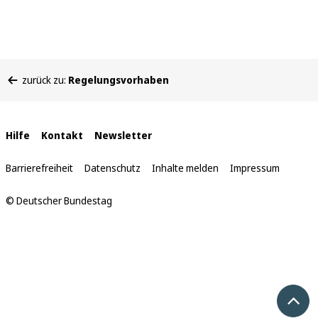
Sie
zurück zu:
Regelungsvorhaben
befinden
sich
hier:
Interne
Hilfe
Kontakt
Newsletter
Links
Barrierefreiheit
Datenschutz
Inhalte melden
Impressum
© Deutscher Bundestag
Nach