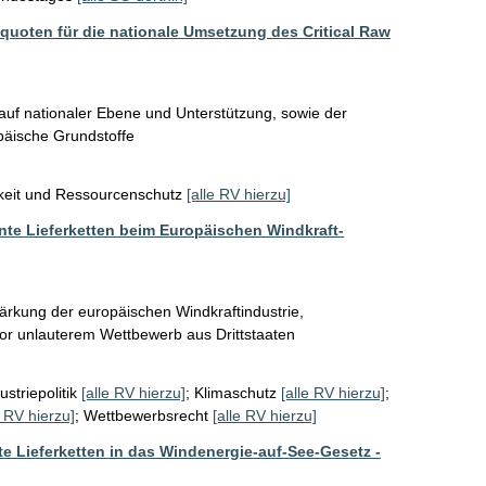
quoten für die nationale Umsetzung des Critical Raw
auf nationaler Ebene und Unterstützung, sowie der 
päische Grundstoffe
keit und Ressourcenschutz
[alle RV hierzu]
ente Lieferketten beim Europäischen Windkraft-
ärkung der europäischen Windkraftindustrie, 
or unlauterem Wettbewerb aus Drittstaaten
ustriepolitik
[alle RV hierzu]
;
Klimaschutz
[alle RV hierzu]
;
e RV hierzu]
;
Wettbewerbsrecht
[alle RV hierzu]
e Lieferketten in das Windenergie-auf-See-Gesetz -