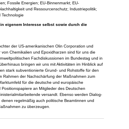
ien; Fossile Energien; EU-Binnenmarkt; EU-
chhaltigkeit und Ressourcenschutz; Industriepolitik;
 Technologie
 in eigenem Interesse selbst sowie durch die
chter der US-amerikanischen Olin Corporation und 
ler von Chemikalien und Epoxidharzen sind für uns die 
 Umweltpolitischen Fachdiskussionen im Bundestag und in 
erhinaus bringen wir uns mit Aktivitäten im Hinblick auf 
n stark subventionierte Grund- und Rohstoffe für den 
n. Im Rahmen der Nachschärfung der Maßnahmen zum 
 Marktumfeld für die deutsche und europäische 
 Positionspapiere an Mitglieder des Deutschen 
nisterialmitarbeitende versandt. Ebenso werden Dialog- 
zu denen regelmäßig auch politische Beamtinnen und 
 Maßnahmen zu überzeugen.