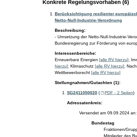
Konkrete Regelungsvorhaben (6)
Berücksichtigung resilienter europäisc
Netto-Null-Industrie-Verordnung
Beschreibung:
- Umsetzung der Netto-Null-Industrie-Ver
Interessenbereiche:
Erneuerbare Energien
[alle RV hierzu]
;
Im
hierzu]
;
Klimaschutz
[alle RV hierzu]
;
Nachh
Wettbewerbsrecht
[alle RV hierzu]
Stellungnahmen/Gutachten (1):
SG2411050020
(
PDF - 2 Seiten
)
Adressatenkreis:
Versendet am 09.09.2024 an:
Bundestag
Fraktionen/Gru
Mitglieder des 