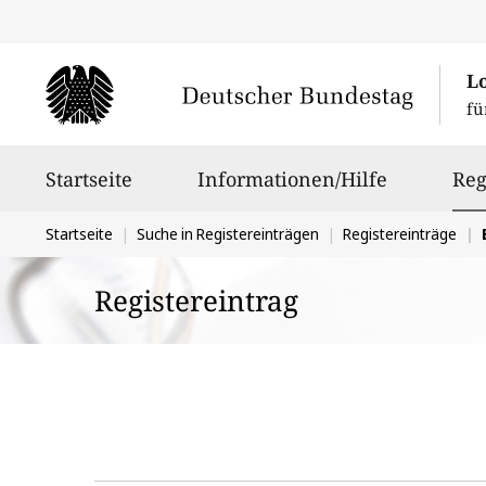
L
fü
Hauptnavigation
Startseite
Informationen/Hilfe
Reg
Sie
Startseite
Suche in Registereinträgen
Registereinträge
befinden
Registereintrag
sich
hier: