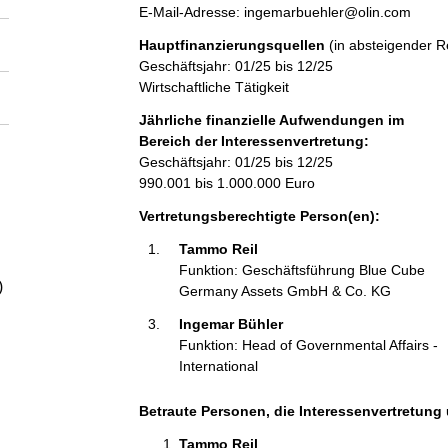
a
s
o
E-Mail-Adresse: ingemarbuehler@olin.com
e
n
Hauptfinanzierungsquellen
(in absteigender R
t
l
Geschäftsjahr: 01/25 bis 12/25
a
Wirtschaftliche Tätigkeit
k
t
t
Jährliche finanzielle Aufwendungen im
i
Bereich der Interessenvertretung:
n
Geschäftsjahr: 01/25 bis 12/25
f
990.001 bis 1.000.000 Euro
o
Vertretungsberechtigte Person(en):
r
m
Tammo Reil 
a
Funktion: Geschäftsführung Blue Cube
t
)
Germany Assets GmbH & Co. KG
i
Ingemar Bühler 
o
Funktion: Head of Governmental Affairs -
n
International
e
n
:
Betraute Personen, die Interessenvertretung 
Tammo Reil 