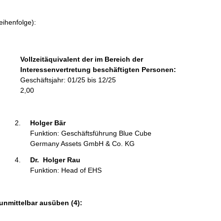
m
a
eihenfolge):
t
i
o
Vollzeitäquivalent der im Bereich der
n
Interessenvertretung beschäftigten Personen:
e
Geschäftsjahr: 01/25 bis 12/25
n
2,00
:
Holger Bär 
Funktion: Geschäftsführung Blue Cube
Germany Assets GmbH & Co. KG
Dr.  Holger Rau 
Funktion: Head of EHS
unmittelbar ausüben (4):