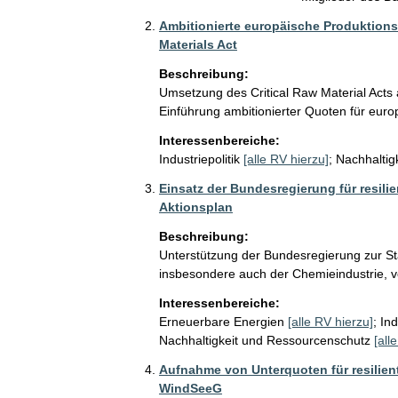
Ambitionierte europäische Produktions
Materials Act
Beschreibung:
Umsetzung des Critical Raw Material Acts 
Einführung ambitionierter Quoten für euro
Interessenbereiche:
Industriepolitik
[alle RV hierzu]
;
Nachhaltig
Einsatz der Bundesregierung für resili
Aktionsplan
Beschreibung:
Unterstützung der Bundesregierung zur St
insbesondere auch der Chemieindustrie, v
Interessenbereiche:
Erneuerbare Energien
[alle RV hierzu]
;
Ind
Nachhaltigkeit und Ressourcenschutz
[all
Aufnahme von Unterquoten für resilient
WindSeeG