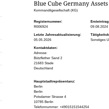
S
Blue Cube Germany Asset
Kommanditgesellschaft (KG)
e
Registernummer:
Ersteintrag
i
R006924
09.08.2024
Letzte Jahresaktualisierung:
Tätigkeitsk
t
05.05.2026
Sonstiges 
Kontaktdaten:
e
Adresse:
Bützflether Sand
2
n
21683
Stade
Deutschland
i
Hauptstadtrepräsentanz:
n
A
Berlin
d
Berlin
r
Potsdamer Strasse
4
h
e
10785
Berlin
s
K
Telefonnummer: +49015151544254