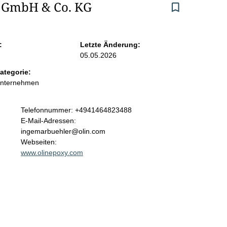
s GmbH & Co. KG
:
Letzte Änderung:
05.05.2026
ategorie:
Unternehmen
K
Telefonnummer: +4941464823488
o
E-Mail-Adressen:
n
ingemarbuehler@olin.com
t
Webseiten:
a
www.olinepoxy.com
k
t
i
n
f
o
r