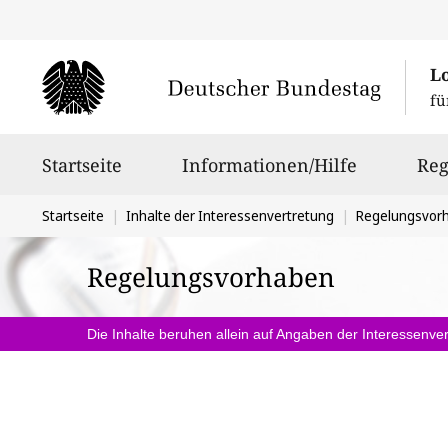
L
fü
Hauptnavigation
Startseite
Informationen/Hilfe
Reg
Sie
Startseite
Inhalte der Interessenvertretung
Regelungsvor
befinden
Regelungsvorhaben
sich
hier:
Die Inhalte beruhen allein auf Angaben der Interessenver