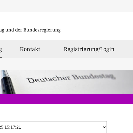
Direkt
zum
ag und der Bundesregierung
Inhalt
ausgewählt
g
Kontakt
Registrierung/Login