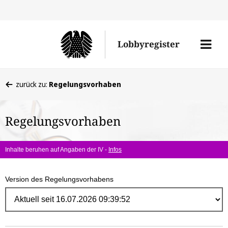
Direk
zum
Men
Lobbyregister
Inhal
öffne
Sie
zurück zu:
Regelungsvorhaben
befinden
sich
Regelungsvorhaben
hier:
Inhalte beruhen auf Angaben der IV -
Infos
Version des Regelungsvorhabens