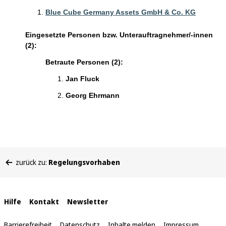
Blue Cube Germany Assets GmbH & Co. KG
Eingesetzte Personen bzw. Unterauftragnehmer/-innen
(2):
Betraute Personen (2):
Jan Fluck
Georg Ehrmann
Sie
zurück zu:
Regelungsvorhaben
befinden
sich
hier:
Interne
Hilfe
Kontakt
Newsletter
Links
Barrierefreiheit
Datenschutz
Inhalte melden
Impressum