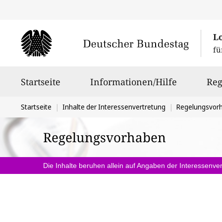
L
fü
Hauptnavigation
Startseite
Informationen/Hilfe
Reg
Sie
Startseite
Inhalte der Interessenvertretung
Regelungsvor
befinden
Regelungsvorhaben
sich
hier:
Die Inhalte beruhen allein auf Angaben der Interessenver