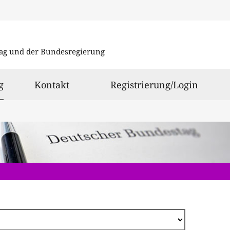
Direkt
zum
ag und der Bundesregierung
Inhalt
ausgewählt
g
Kontakt
Registrierung/Login