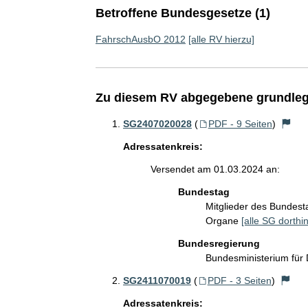
Betroffene Bundesgesetze (1)
FahrschAusbO 2012
[alle RV hierzu]
Zu diesem RV abgegebene grundleg
SG2407020028
(
PDF - 9 Seiten
)
Adressatenkreis:
Versendet am 01.03.2024 an:
Bundestag
Mitglieder des Bundes
Organe
[alle SG dorthin
Bundesregierung
Bundesministerium für 
SG2411070019
(
PDF - 3 Seiten
)
Adressatenkreis: